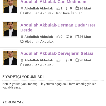
Abdullah Akbulak-Can Medine’m
Abdullah Akbulak
1
0
26 Mart
Abdullah Akbulak Hac/Umre İlahileri
Abdullah Akbulak-Derman Budur Her
Derde
Abdullah Akbulak
0
0
26 Mart
Abdullah Akbulak
Abdullah Akbulak-Dervişlerin Sefası
Abdullah Akbulak
0
0
26 Mart
Abdullah Akbulak
ZİYARETÇİ YORUMLARI
Henüz yorum yapılmamış. İlk yorumu aşağıdaki form aracılığıyla siz
yapabilirsiniz.
YORUM YAZ