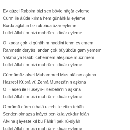
Ey güzel Rabbim bizi sen böyle nâçâr eyleme
Cürm ile âlûde kılma hem günâhkâr eyleme
Burda ağlattın bizi ukbâda âzâr eyleme
Lutfet Allah’ım bizi mahrûm-i dîdâr eyleme
Ol kadar çok ki günâhım haddini fehm eylemem
Rahmetin deryâsı andan çok büyükdür gam yemem
Yakma yâ Rabbi cehennem âteşinde mücrimem
Lutfet Allah’ım bizi mahrûm-i dîdâr eyleme
Cürmümüz afvet Muhammed Mustafâ’nın aşkına
Hazret-i Kübrâ vü Zehrâ Murtezâ’nın aşkına
Ol Hasen ile Hüseyn-i Kerbelâ’nın aşkına
Lutfet Allah’ım bizi mahrûm-i dîdâr eyleme
Ömrümü cürm ü hatâ u cehl ile ettim tebâh
Senden olmazsa inâyet ben kula yokdur felâh
Afvına şâyeste kıl bu Fâhir’i pek rû-siyâh
Lutfet Allah’ım bizi mahrûm-i dîdâr eyleme