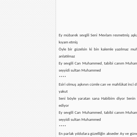
Ey mübarek sevgili Seni Mevlam resmetmiş aşka
kıyam etmiş
Öyle bir güzelsin ki bin kalemle yazılmaz muh
anlatılmaz
Ey sevgili Can Muhammed, tabibi canım Muham
seyyidi sultan Muhammed
****
Esiri olmuş aşkının cümle can ve mahlûkat inci di
yakut
Seni böyle yaratan sana Habibim diyor Senin 
ediyor
Ey sevgili Can Muhammed, tabibi canım Muham
seyyidi sultan Muhammed
****
En parlak yıldızlara güzelliğin akseder Ay ve gü