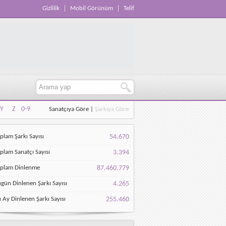
Gizlilik
Mobil Görünüm
Telif
Y
Z
0-9
Sanatçıya Göre
|
Şarkıya Göre
Y
Z
0-9
plam Şarkı Sayısı
54.670
plam Sanatçı Sayısı
3.394
oplam Dinlenme
87.460.779
gün Dinlenen Şarkı Sayısı
4.265
 Ay Dinlenen Şarkı Sayısı
255.460