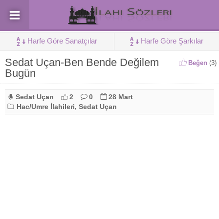
Harfe Göre Sanatçılar
Harfe Göre Şarkılar
Sedat Uçan-Ben Bende Değilem
Beğen
(
3
)
Bugün
Sedat Uçan
2
0
28 Mart
Hac/Umre İlahileri
,
Sedat Uçan