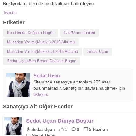
Bekliyorlardı beni de bir doyulmaz hallerdeyim
Tweetle
Etiketler
Ben Bende Değilem Bugün
Hac/Umre İlahileri
Müsaden Var mı(Müzikli)-2015 Albümü
Müsaden Var mı(Müziksiz)-2015 Albümü
Sedat Uçan
Sedat Uçan-Ben Bende Değilem Bugün
Sedat Uçan
Sitemizde sanatçıya ait toplam 273 eser
bulunmaktadır. Sanatçının sayfasına gitmek için
tıklayın
.
Sanatçıya Ait Diğer Eserler
Sedat Uçan-Dünya Boştur
Sedat Uçan
1
0
5 Haziran
Sedat Uçan