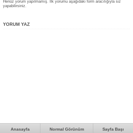
Henüz yorum yapılmamış. İlk yorumu aşağıdaki form aracılığıyla siz
yapabilirsiniz.
YORUM YAZ
Anasayfa
Normal Görünüm
Sayfa Başı