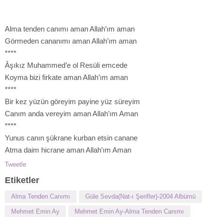
Alma tenden canımı aman Allah’ım aman
Görmeden cananımı aman Allah’ım aman
****
Âşıkız Muhammed’e ol Resüli emcede
Koyma bizi firkate aman Allah’ım aman
****
Bir kez yüzün göreyim payine yüz süreyim
Canım anda vereyim aman Allah’ım Aman
****
Yunus canın şükrane kurban etsin canane
Atma daim hicrane aman Allah’ım Aman
Tweetle
Etiketler
Alma Tenden Canımı
Güle Sevda(Nat-ı Şerifler)-2004 Albümü
Mehmet Emin Ay
Mehmet Emin Ay-Alma Tenden Canımı