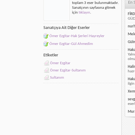
En 
toplam 3 eser bulunmaktadır.
Sanatçının sayfasına gitmek
için
tıklayın
.
FİRD
GÜZZ
nur
Sanatçıya Ait Diğer Eserler
Mele
Ömer Ezgitar-Hak Şerleri Hayreyler
Güln
Ömer Ezgitar-Gül Ahmedim
Hak
Yaln
Etiketler
olmay
Ömer Ezgitar
Hali
Ömer Ezgitar-Sultanım
hazr
Sultanım
Hak
ilgin
Xem
sevg
eser
Mur