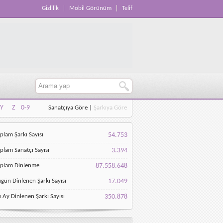
Gizlilik
Mobil Görünüm
Telif
Y
Z
0-9
Sanatçıya Göre
|
Şarkıya Göre
Y
Z
0-9
plam Şarkı Sayısı
54.753
plam Sanatçı Sayısı
3.394
oplam Dinlenme
87.558.648
gün Dinlenen Şarkı Sayısı
17.049
 Ay Dinlenen Şarkı Sayısı
350.878