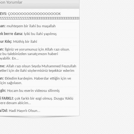
Son Yorumlar
EVS:
ÇOOOOOOOOOOOOOOOOOOK
ZZZZZZZZZZZZZZZZEEEEEEEEEEEEEEEEEEEEEEEEEEEEELLLLLLLLLLLLLLLLLLLLLLLL
han:
muhteşem bir ilahi bu maşallah
k berre dana:
İyiki bu ilahi yapılmış
ur Kılıç:
Müthiş bir ilahi
an:
İlginiz ve yorumunuz için Allah razı olsun.
ız bu talebinizden sanatçımızın haberi
abilir. En...
me:
Allah razı olsun Seyda Muhammed Feyzullah
etleri için de ilahi söylermisiniz teşekkür ederim
an:
Ekledim kardeşim. Haberdar ettiğin için ve
 için sağolasın.
gîn:
Hocam bu eserin videosu silinmiş
i FARKLI:
çok farklı bir ezgi olmuş. Duygu Yüklü
lere devam abicim...
a'Dd:
Hadi Hayırlı Olsun...