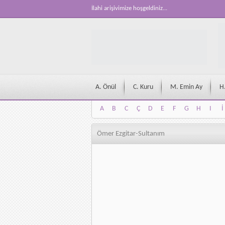
İlahi arişivimize hoşgeldiniz...
A. Önül
C. Kuru
M. Emin Ay
H
A
B
C
Ç
D
E
F
G
H
I
İ
A
B
C
Ç
D
E
F
G
H
I
İ
Ömer Ezgitar-Sultanım