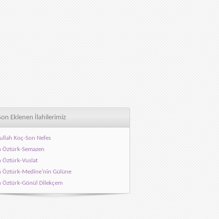
Son Eklenen İlahilerimiz
ullah Koç-Son Nefes
h Öztürk-Semazen
h Öztürk-Vuslat
h Öztürk-Medine’nin Gülüne
h Öztürk-Gönül Dilekçem