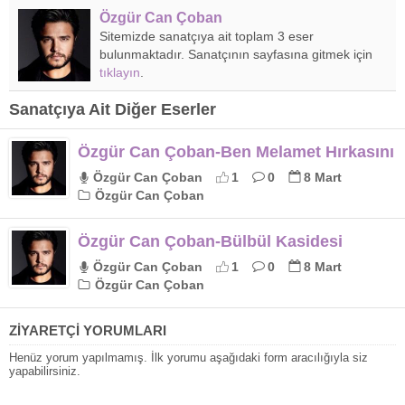
Özgür Can Çoban
Sitemizde sanatçıya ait toplam 3 eser
bulunmaktadır. Sanatçının sayfasına gitmek için
tıklayın
.
Sanatçıya Ait Diğer Eserler
Özgür Can Çoban-Ben Melamet Hırkasını
Özgür Can Çoban
1
0
8 Mart
Özgür Can Çoban
Özgür Can Çoban-Bülbül Kasidesi
Özgür Can Çoban
1
0
8 Mart
Özgür Can Çoban
ZİYARETÇİ YORUMLARI
Henüz yorum yapılmamış. İlk yorumu aşağıdaki form aracılığıyla siz
yapabilirsiniz.