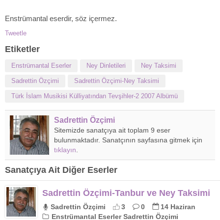
Enstrümantal eserdir, söz içermez.
Tweetle
Etiketler
Enstrümantal Eserler
Ney Dinletileri
Ney Taksimi
Sadrettin Özçimi
Sadrettin Özçimi-Ney Taksimi
Türk İslam Musikisi Külliyatından Tevşihler-2 2007 Albümü
Sadrettin Özçimi
Sitemizde sanatçıya ait toplam 9 eser
bulunmaktadır. Sanatçının sayfasına gitmek için
tıklayın
.
Sanatçıya Ait Diğer Eserler
Sadrettin Özçimi-Tanbur ve Ney Taksimi
Sadrettin Özçimi
3
0
14 Haziran
Enstrümantal Eserler Sadrettin Özçimi