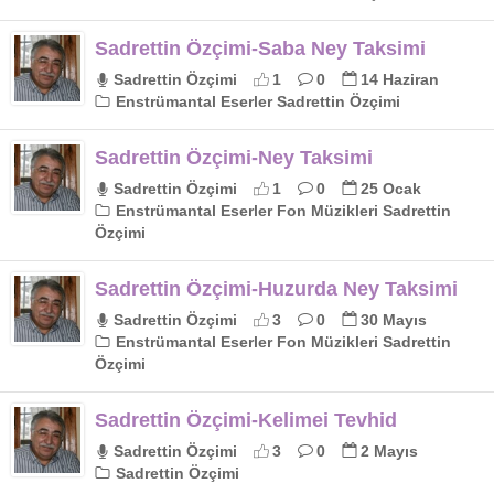
Sadrettin Özçimi-Saba Ney Taksimi
Sadrettin Özçimi
1
0
14 Haziran
Enstrümantal Eserler Sadrettin Özçimi
Sadrettin Özçimi-Ney Taksimi
Sadrettin Özçimi
1
0
25 Ocak
Enstrümantal Eserler Fon Müzikleri Sadrettin
Özçimi
Sadrettin Özçimi-Huzurda Ney Taksimi
Sadrettin Özçimi
3
0
30 Mayıs
Enstrümantal Eserler Fon Müzikleri Sadrettin
Özçimi
Sadrettin Özçimi-Kelimei Tevhid
Sadrettin Özçimi
3
0
2 Mayıs
Sadrettin Özçimi