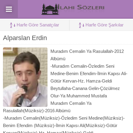
Harfe Göre Sanatçılar
Harfe Göre Şarkılar
Alparslan Erdin
Muradım Cemalin Ya Rasulallah-2012
Albümü
-Muradım Cemalin-Özledim Seni
Medine-Benim Efendim-İlmin Kapısı Ali-
Götür Kervan-Hz. Hamza-Geldi
Beytullaha-Canana Gelin-Çözülmez
Olur-Ya Muhammed Mustafa
Muradım Cemalin Ya
Rasulallah(Müziksiz)-2016 Albümü
-Muradım Cemalin(Müziksiz)-Özledim Seni Medine(Müziksiz)-
Benim Efendim (Müziksiz)-İlmin Kapısı Ali(Müziksiz)-Götür
Kervan(Müziksiz)-Hz. Hamza(Müziksiz)-Geldi