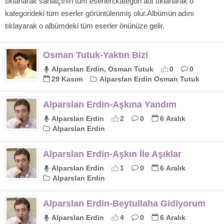
tıklanarak sanatçının tüm eserleri;kategori adı tıklanarak o
kategorideki tüm eserler görüntülenmiş olur.Albümün adını
tıklayarak o albümdeki tüm eserler önünüze gelir.
Osman Tutuk-Yaktın Bizi
Alparslan Erdin, Osman Tutuk
0
0
29 Kasım
Alparslan Erdin Osman Tutuk
Alparslan Erdin-Aşkına Yandım
Alparslan Erdin
2
0
6 Aralık
Alparslan Erdin
Alparslan Erdin-Aşkın İle Aşıklar
Alparslan Erdin
1
0
6 Aralık
Alparslan Erdin
Alparslan Erdin-Beytullaha Gidiyorum
Alparslan Erdin
4
0
6 Aralık