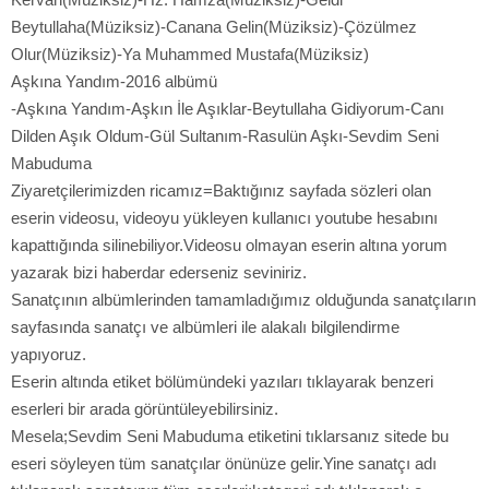
Beytullaha(Müziksiz)-Canana Gelin(Müziksiz)-Çözülmez
Olur(Müziksiz)-Ya Muhammed Mustafa(Müziksiz)
Aşkına Yandım-2016 albümü
-Aşkına Yandım-Aşkın İle Aşıklar-Beytullaha Gidiyorum-Canı
Dilden Aşık Oldum-Gül Sultanım-Rasulün Aşkı-Sevdim Seni
Mabuduma
Ziyaretçilerimizden ricamız=Baktığınız sayfada sözleri olan
eserin videosu, videoyu yükleyen kullanıcı youtube hesabını
kapattığında silinebiliyor.Videosu olmayan eserin altına yorum
yazarak bizi haberdar ederseniz seviniriz.
Sanatçının albümlerinden tamamladığımız olduğunda sanatçıların
sayfasında sanatçı ve albümleri ile alakalı bilgilendirme
yapıyoruz.
Eserin altında etiket bölümündeki yazıları tıklayarak benzeri
eserleri bir arada görüntüleyebilirsiniz.
Mesela;Sevdim Seni Mabuduma etiketini tıklarsanız sitede bu
eseri söyleyen tüm sanatçılar önünüze gelir.Yine sanatçı adı