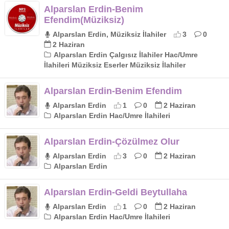
Alparslan Erdin-Benim
Efendim(Müziksiz)
Alparslan Erdin, Müziksiz İlahiler
3
0
2 Haziran
Alparslan Erdin Çalgısız İlahiler Hac/Umre
İlahileri Müziksiz Eserler Müziksiz İlahiler
Alparslan Erdin-Benim Efendim
Alparslan Erdin
1
0
2 Haziran
Alparslan Erdin Hac/Umre İlahileri
Alparslan Erdin-Çözülmez Olur
Alparslan Erdin
3
0
2 Haziran
Alparslan Erdin
Alparslan Erdin-Geldi Beytullaha
Alparslan Erdin
1
0
2 Haziran
Alparslan Erdin Hac/Umre İlahileri