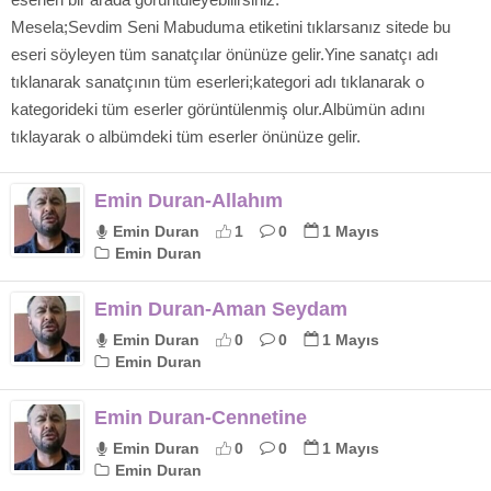
Mesela;Sevdim Seni Mabuduma etiketini tıklarsanız sitede bu
eseri söyleyen tüm sanatçılar önünüze gelir.Yine sanatçı adı
tıklanarak sanatçının tüm eserleri;kategori adı tıklanarak o
kategorideki tüm eserler görüntülenmiş olur.Albümün adını
tıklayarak o albümdeki tüm eserler önünüze gelir.
Emin Duran-Allahım
Emin Duran
1
0
1 Mayıs
Emin Duran
Emin Duran-Aman Seydam
Emin Duran
0
0
1 Mayıs
Emin Duran
Emin Duran-Cennetine
Emin Duran
0
0
1 Mayıs
Emin Duran