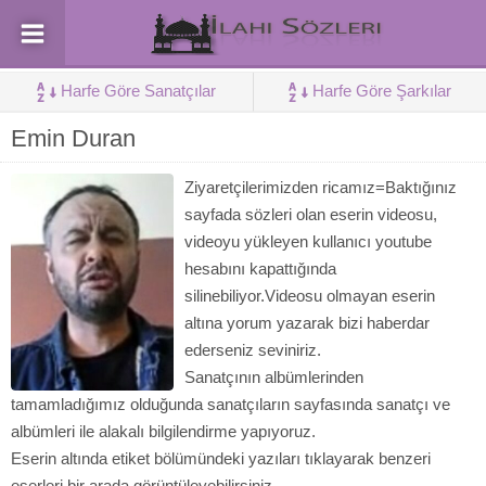
Harfe Göre Sanatçılar
Harfe Göre Şarkılar
Emin Duran
Ziyaretçilerimizden ricamız=Baktığınız
sayfada sözleri olan eserin videosu,
videoyu yükleyen kullanıcı youtube
hesabını kapattığında
silinebiliyor.Videosu olmayan eserin
altına yorum yazarak bizi haberdar
ederseniz seviniriz.
Sanatçının albümlerinden
tamamladığımız olduğunda sanatçıların sayfasında sanatçı ve
albümleri ile alakalı bilgilendirme yapıyoruz.
Eserin altında etiket bölümündeki yazıları tıklayarak benzeri
eserleri bir arada görüntüleyebilirsiniz.