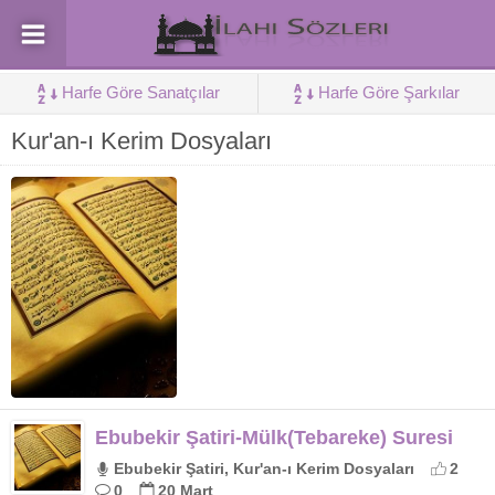
Harfe Göre Sanatçılar
Harfe Göre Şarkılar
Kur'an-ı Kerim Dosyaları
Ebubekir Şatiri-Mülk(Tebareke) Suresi
Ebubekir Şatiri, Kur'an-ı Kerim Dosyaları
2
0
20 Mart