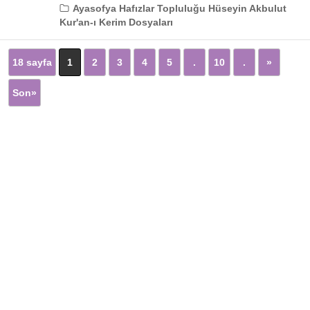
Ayasofya Hafızlar Topluluğu Hüseyin Akbulut
Kur'an-ı Kerim Dosyaları
18 sayfa
1
2
3
4
5
.
10
.
»
Son»