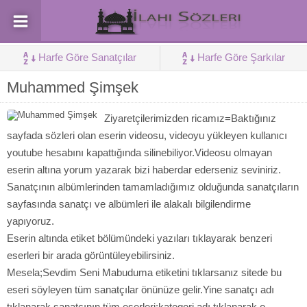
Harfe Göre Sanatçılar
Harfe Göre Şarkılar
Muhammed Şimşek
Ziyaretçilerimizden ricamız=Baktığınız
sayfada sözleri olan eserin videosu, videoyu yükleyen kullanıcı
youtube hesabını kapattığında silinebiliyor.Videosu olmayan
eserin altına yorum yazarak bizi haberdar ederseniz seviniriz.
Sanatçının albümlerinden tamamladığımız olduğunda sanatçıların
sayfasında sanatçı ve albümleri ile alakalı bilgilendirme
yapıyoruz.
Eserin altında etiket bölümündeki yazıları tıklayarak benzeri
eserleri bir arada görüntüleyebilirsiniz.
Mesela;Sevdim Seni Mabuduma etiketini tıklarsanız sitede bu
eseri söyleyen tüm sanatçılar önünüze gelir.Yine sanatçı adı
tıklanarak sanatçının tüm eserleri;kategori adı tıklanarak o