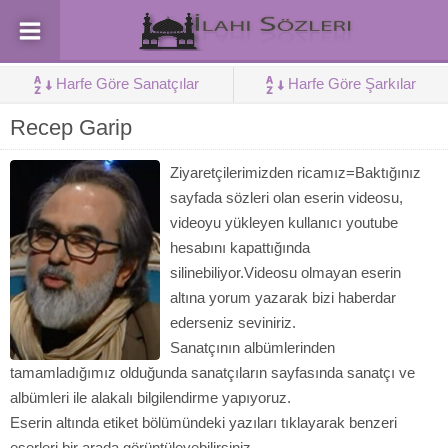
Harfe Göre Sanatçılar
Harfe Göre Şarkılar
Recep Garip
Ziyaretçilerimizden ricamız=Baktığınız
sayfada sözleri olan eserin videosu,
videoyu yükleyen kullanıcı youtube
hesabını kapattığında
silinebiliyor.Videosu olmayan eserin
altına yorum yazarak bizi haberdar
ederseniz seviniriz.
Sanatçının albümlerinden
tamamladığımız olduğunda sanatçıların sayfasında sanatçı ve
albümleri ile alakalı bilgilendirme yapıyoruz.
Eserin altında etiket bölümündeki yazıları tıklayarak benzeri
eserleri bir arada görüntüleyebilirsiniz.