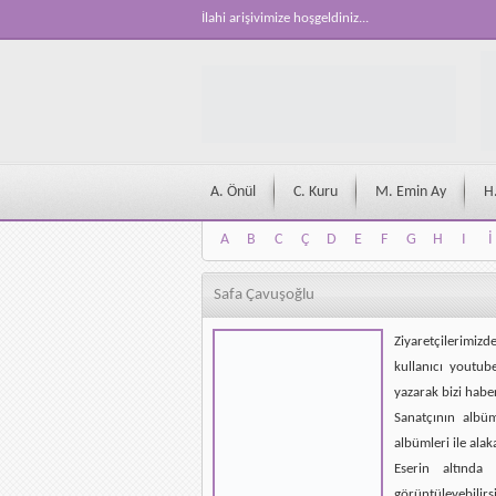
İlahi arişivimize hoşgeldiniz...
A. Önül
C. Kuru
M. Emin Ay
H
A
B
C
Ç
D
E
F
G
H
I
İ
A
B
C
Ç
D
E
F
G
H
I
İ
Safa Çavuşoğlu
Ziyaretçilerimizd
kullanıcı youtub
yazarak bizi habe
Sanatçının albü
albümleri ile alak
Eserin altında 
görüntüleyebilirsi