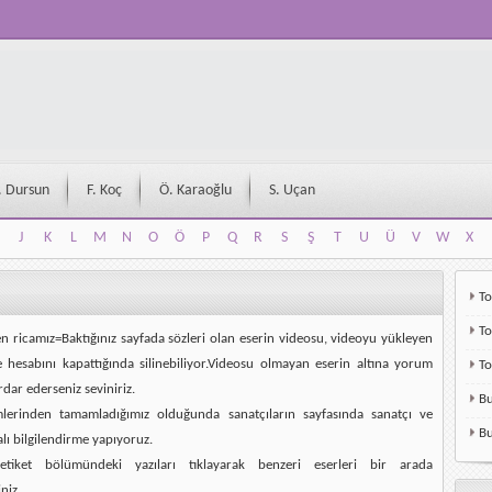
. Dursun
F. Koç
Ö. Karaoğlu
S. Uçan
J
K
L
M
N
O
Ö
P
Q
R
S
Ş
T
U
Ü
V
W
X
J
K
L
M
N
O
Ö
P
Q
R
S
Ş
T
U
Ü
V
W
X
To
To
en ricamız=Baktığınız sayfada sözleri olan eserin videosu, videoyu yükleyen
e hesabını kapattığında silinebiliyor.Videosu olmayan eserin altına yorum
T
rdar ederseniz seviniriz.
Bu
mlerinden tamamladığımız olduğunda sanatçıların sayfasında sanatçı ve
Bu
alı bilgilendirme yapıyoruz.
etiket bölümündeki yazıları tıklayarak benzeri eserleri bir arada
niz.