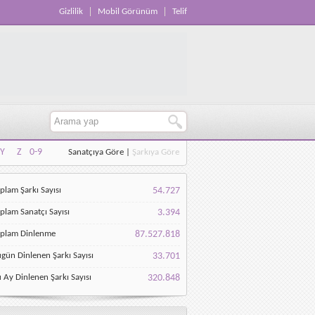
Gizlilik
Mobil Görünüm
Telif
Y
Z
0-9
Sanatçıya Göre
|
Şarkıya Göre
Y
Z
0-9
plam Şarkı Sayısı
54.727
plam Sanatçı Sayısı
3.394
oplam Dinlenme
87.527.818
gün Dinlenen Şarkı Sayısı
33.701
 Ay Dinlenen Şarkı Sayısı
320.848