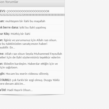
Son Yorumlar
EVS:
ÇOOOOOOOOOOOOOOOOOOK
ZZZZZZZZZZZZZZZZEEEEEEEEEEEEEEEEEEEEEEEEEEEEELLLLLLLLLLLLLLLLLLLLLLLL
han:
muhteşem bir ilahi bu maşallah
k berre dana:
İyiki bu ilahi yapılmış
ur Kılıç:
Müthiş bir ilahi
an:
İlginiz ve yorumunuz için Allah razı olsun.
ız bu talebinizden sanatçımızın haberi
abilir. En...
me:
Allah razı olsun Seyda Muhammed Feyzullah
etleri için de ilahi söylermisiniz teşekkür ederim
an:
Ekledim kardeşim. Haberdar ettiğin için ve
 için sağolasın.
gîn:
Hocam bu eserin videosu silinmiş
i FARKLI:
çok farklı bir ezgi olmuş. Duygu Yüklü
lere devam abicim...
a'Dd:
Hadi Hayırlı Olsun...