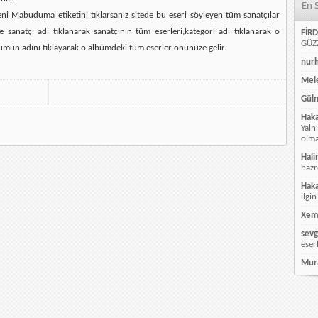
En 
ni Mabuduma etiketini tıklarsanız sitede bu eseri söyleyen tüm sanatçılar
e sanatçı adı tıklanarak sanatçının tüm eserleri;kategori adı tıklanarak o
FİRD
GÜZZ
ümün adını tıklayarak o albümdeki tüm eserler önünüze gelir.
nur
Mele
Güln
Hak
Yaln
olmay
Hali
hazr
Hak
ilgin
Xem
sevg
eser
Mur