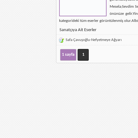
Mesela;Sevdim Se
önünüze gelir.Yin
kategorideki tüm eserler görüntülenmiş olur.Alb
Sanatçıya Ait Eserler
Safa Çavuşoğlu-Nefyetmeye Ağyarı
1 sayfa
1