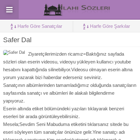
Harfe Göre Sanatçılar
Harfe Göre Şarkılar
Safer Dal
Ziyaretçilerimizden ricamız=Baktığınız sayfada
sözleri olan eserin videosu, videoyu yükleyen kullanıcı youtube
hesabını kapattığında silinebiliyor.Videosu olmayan eserin altına
yorum yazarak bizi haberdar ederseniz seviniriz.
Sanatçının albümlerinden tamamladığımız olduğunda sanatçıların
sayfasında sanatçı ve albümleri ile alakalı bilgilendirme
yapıyoruz.
Eserin altında etiket bölümündeki yazıları tıklayarak benzeri
eserleri bir arada görüntüleyebilirsiniz.
Mesela;Sevdim Seni Mabuduma etiketini tıklarsanız sitede bu
eseri söyleyen tüm sanatçılar önünüze gelir.Yine sanatçı adı
tıklanarak sanatçının tüm eserleri;kategori adı tıklanarak o