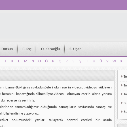
. Dursun
F. Koç
Ö. Karaoğlu
S. Uçan
J
K
L
M
N
O
Ö
P
Q
R
S
Ş
T
U
Ü
V
W
X
J
K
L
M
N
O
Ö
P
Q
R
S
Ş
T
U
Ü
V
W
X
To
To
en ricamız=Baktığınız sayfada sözleri olan eserin videosu, videoyu yükleyen
e hesabını kapattığında silinebiliyor.Videosu olmayan eserin altına yorum
T
rdar ederseniz seviniriz.
Bu
mlerinden tamamladığımız olduğunda sanatçıların sayfasında sanatçı ve
Bu
alı bilgilendirme yapıyoruz.
etiket bölümündeki yazıları tıklayarak benzeri eserleri bir arada
niz.