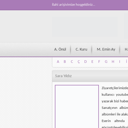
İlahi arişivimize hoşgeldiniz...
A. Önül
C. Kuru
M. Emin Ay
H
A
B
C
Ç
D
E
F
G
H
I
İ
A
B
C
Ç
D
E
F
G
H
I
İ
Sara Yıldız
Ziyaretçilerimizd
kullanıcı youtub
yazarak bizi habe
Sanatçının albü
albümleri ile alak
Eserin altında 
görüntüleyebilirsi