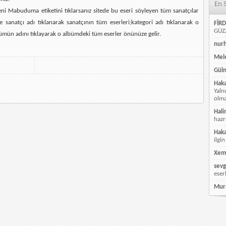
En 
ni Mabuduma etiketini tıklarsanız sitede bu eseri söyleyen tüm sanatçılar
e sanatçı adı tıklanarak sanatçının tüm eserleri;kategori adı tıklanarak o
FİRD
GÜZZ
ümün adını tıklayarak o albümdeki tüm eserler önünüze gelir.
nur
Mele
Güln
Hak
Yaln
olmay
Hali
hazr
Hak
ilgin
Xem
sevg
eser
Mur