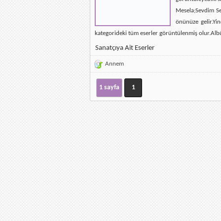
Mesela;Sevdim Se
önünüze gelir.Yin
kategorideki tüm eserler görüntülenmiş olur.Alb
Sanatçıya Ait Eserler
Annem
1 sayfa
1