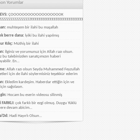
Son Yorumlar
EVS:
ÇOOOOOOOOOOOOOOOOOOK
ZZZZZZZZZZZZZZZZEEEEEEEEEEEEEEEEEEEEEEEEEEEEELLLLLLLLLLLLLLLLLLLLLLLL
han:
muhteşem bir ilahi bu maşallah
k berre dana:
İyiki bu ilahi yapılmış
ur Kılıç:
Müthiş bir ilahi
an:
İlginiz ve yorumunuz için Allah razı olsun.
ız bu talebinizden sanatçımızın haberi
abilir. En...
me:
Allah razı olsun Seyda Muhammed Feyzullah
etleri için de ilahi söylermisiniz teşekkür ederim
an:
Ekledim kardeşim. Haberdar ettiğin için ve
 için sağolasın.
gîn:
Hocam bu eserin videosu silinmiş
i FARKLI:
çok farklı bir ezgi olmuş. Duygu Yüklü
lere devam abicim...
a'Dd:
Hadi Hayırlı Olsun...