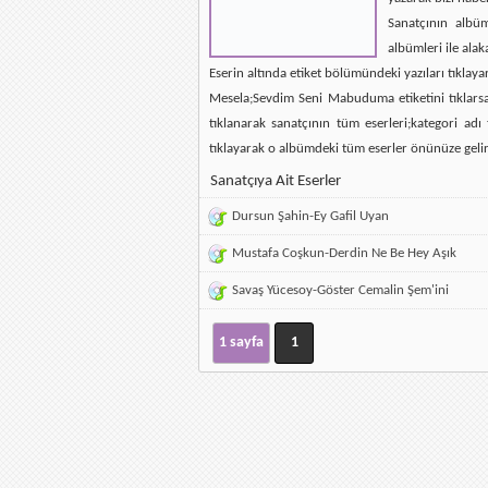
Sanatçının albü
albümleri ile alak
Eserin altında etiket bölümündeki yazıları tıklaya
Mesela;Sevdim Seni Mabuduma etiketini tıklarsan
tıklanarak sanatçının tüm eserleri;kategori ad
tıklayarak o albümdeki tüm eserler önünüze gelir
Sanatçıya Ait Eserler
Dursun Şahin-Ey Gafil Uyan
Mustafa Coşkun-Derdin Ne Be Hey Aşık
Savaş Yücesoy-Göster Cemalin Şem'ini
1 sayfa
1