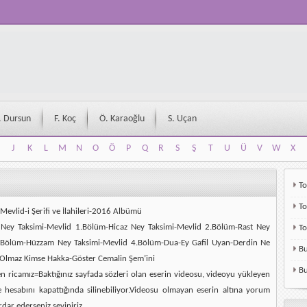
. Dursun
F. Koç
Ö. Karaoğlu
S. Uçan
J
K
L
M
N
O
Ö
P
Q
R
S
Ş
T
U
Ü
V
W
X
J
K
L
M
N
O
Ö
P
Q
R
S
Ş
T
U
Ü
V
W
X
To
To
Mevlid-i Şerifi ve İlahileri-2016 Albümü
k Ney Taksimi-Mevlid 1.Bölüm-Hicaz Ney Taksimi-Mevlid 2.Bölüm-Rast Ney
T
3.Bölüm-Hüzzam Ney Taksimi-Mevlid 4.Bölüm-Dua-Ey Gafil Uyan-Derdin Ne
Bu
l Olmaz Kimse Hakka-Göster Cemalin Şem’ini
Bu
en ricamız=Baktığınız sayfada sözleri olan eserin videosu, videoyu yükleyen
e hesabını kapattığında silinebiliyor.Videosu olmayan eserin altına yorum
rdar ederseniz seviniriz.