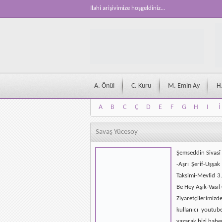
İlahi arişivimize hoşgeldiniz...
A. Önül
C. Kuru
M. Emin Ay
H
A
B
C
Ç
D
E
F
G
H
I
İ
A
B
C
Ç
D
E
F
G
H
I
İ
Savaş Yücesoy
Şemseddin Sivasî 
-Aşrı Şerif-Uşşa
Taksimi-Mevlid 
Be Hey Aşık-Vası
Ziyaretçilerimizd
kullanıcı youtub
yazarak bizi habe