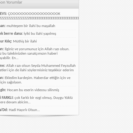
Son Yorumlar
EVS:
ÇOOOOOOOOOOOOOOOOOOK
ZZZZZZZZZZZZZZZZEEEEEEEEEEEEEEEEEEEEEEEEEEEEELLLLLLLLLLLLLLLLLLLLLLLL
han:
muhteşem bir ilahi bu maşallah
k berre dana:
İyiki bu ilahi yapılmış
ur Kılıç:
Müthiş bir ilahi
an:
İlginiz ve yorumunuz için Allah razı olsun.
ız bu talebinizden sanatçımızın haberi
abilir. En...
me:
Allah razı olsun Seyda Muhammed Feyzullah
etleri için de ilahi söylermisiniz teşekkür ederim
an:
Ekledim kardeşim. Haberdar ettiğin için ve
 için sağolasın.
gîn:
Hocam bu eserin videosu silinmiş
i FARKLI:
çok farklı bir ezgi olmuş. Duygu Yüklü
lere devam abicim...
a'Dd:
Hadi Hayırlı Olsun...