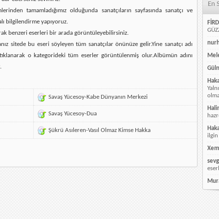
En 
mlerinden tamamladığımız olduğunda sanatçıların sayfasında sanatçı ve
alı bilgilendirme yapıyoruz.
FİRD
GÜZZ
rak benzeri eserleri bir arada görüntüleyebilirsiniz.
nur
ız sitede bu eseri söyleyen tüm sanatçılar önünüze gelir.Yine sanatçı adı
ı tıklanarak o kategorideki tüm eserler görüntülenmiş olur.Albümün adını
Mele
.
Güln
Hak
Yaln
olmay
Savaş Yücesoy-Kabe Dünyanın Merkezi
Hali
Savaş Yücesoy-Dua
hazr
Hak
Şükrü Asıleren-Vasıl Olmaz Kimse Hakka
ilgin
Xem
sevg
eser
Mur