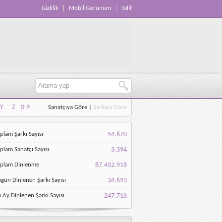
Gizlilik
Mobil Görünüm
Telif
Y
Z
0-9
Sanatçıya Göre
|
Şarkıya Göre
Y
Z
0-9
plam Şarkı Sayısı
54.670
plam Sanatçı Sayısı
3.394
oplam Dinlenme
87.452.918
gün Dinlenen Şarkı Sayısı
34.693
 Ay Dinlenen Şarkı Sayısı
247.718