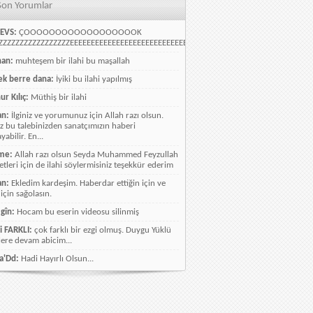
Son Yorumlar
EVS:
ÇOOOOOOOOOOOOOOOOOOK
ZZZZZZZZZZZZZZZZEEEEEEEEEEEEEEEEEEEEEEEEEEEEELLLLLLLLLLLLLLLLLLLLLLLL
han:
muhteşem bir ilahi bu maşallah
k berre dana:
İyiki bu ilahi yapılmış
ur Kılıç:
Müthiş bir ilahi
an:
İlginiz ve yorumunuz için Allah razı olsun.
ız bu talebinizden sanatçımızın haberi
abilir. En...
me:
Allah razı olsun Seyda Muhammed Feyzullah
etleri için de ilahi söylermisiniz teşekkür ederim
an:
Ekledim kardeşim. Haberdar ettiğin için ve
 için sağolasın.
gîn:
Hocam bu eserin videosu silinmiş
i FARKLI:
çok farklı bir ezgi olmuş. Duygu Yüklü
lere devam abicim...
a'Dd:
Hadi Hayırlı Olsun...