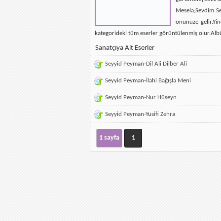
Mesela;Sevdim Se
önünüze gelir.Yin
kategorideki tüm eserler görüntülenmiş olur.Alb
Sanatçıya Ait Eserler
Seyyid Peyman-Dil Ali Dilber Ali
Seyyid Peyman-İlahi Bağışla Meni
Seyyid Peyman-Nur Hüseyn
Seyyid Peyman-Yusifi Zehra
1 sayfa
1