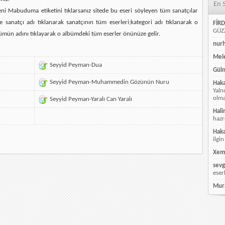
En 
ni Mabuduma etiketini tıklarsanız sitede bu eseri söyleyen tüm sanatçılar
e sanatçı adı tıklanarak sanatçının tüm eserleri;kategori adı tıklanarak o
FİRD
GÜZZ
ümün adını tıklayarak o albümdeki tüm eserler önünüze gelir.
nur
Mele
Seyyid Peyman-Dua
Güln
Seyyid Peyman-Muhammedin Gözünün Nuru
Hak
Yaln
olmay
Seyyid Peyman-Yaralı Can Yaralı
Hali
hazr
Hak
ilgin
Xem
sevg
eser
Mur