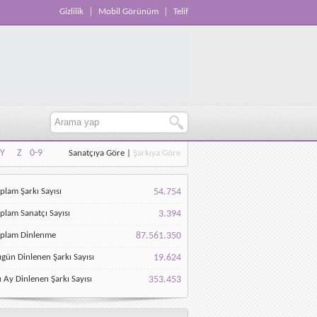
Gizlilik
Mobil Görünüm
Telif
Y
Z
0-9
Sanatçıya Göre
|
Şarkıya Göre
Y
Z
0-9
plam Şarkı Sayısı
54.754
plam Sanatçı Sayısı
3.394
oplam Dinlenme
87.561.350
gün Dinlenen Şarkı Sayısı
19.624
 Ay Dinlenen Şarkı Sayısı
353.453