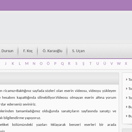
. Dursun
F. Koç
Ö. Karaoğlu
S. Uçan
J
K
L
M
N
O
Ö
P
Q
R
S
Ş
T
U
Ü
V
W
X
J
K
L
M
N
O
Ö
P
Q
R
S
Ş
T
U
Ü
V
W
X
To
To
en ricamız=Baktığınız sayfada sözleri olan eserin videosu, videoyu yükleyen
e hesabını kapattığında silinebiliyor.Videosu olmayan eserin altına yorum
T
rdar ederseniz seviniriz.
Bu
mlerinden tamamladığımız olduğunda sanatçıların sayfasında sanatçı ve
Bu
alı bilgilendirme yapıyoruz.
etiket bölümündeki yazıları tıklayarak benzeri eserleri bir arada
niz.