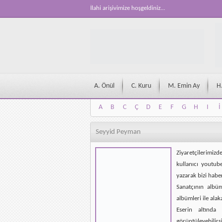
İlahi arişivimize hoşgeldiniz...
A. Önül
C. Kuru
M. Emin Ay
H
A
B
C
Ç
D
E
F
G
H
I
İ
A
B
C
Ç
D
E
F
G
H
I
İ
Seyyid Peyman
Ziyaretçilerimizd
kullanıcı youtub
yazarak bizi habe
Sanatçının albü
albümleri ile alak
Eserin altında 
görüntüleyebilirsi