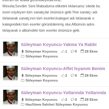
Mesela;Sevdim Seni Mabuduma etiketini tıklarsanız sitede bu
eseri söyleyen tüm sanatçılar önünüze gelir.Yine sanatçı adı
tıklanarak sanatçının tüm eserleri;kategori adı tıklanarak o
kategorideki tüm eserler görüntülenmiş olur.Albümün adını
tıklayarak o albümdeki tüm eserler önünüze gelir.
Süleyman Koyuncu-Yakma Ya Rabbi
Süleyman Koyuncu
1
0
28 Ekim
Süleyman Koyuncu
Süleyman Koyuncu-Affet İsyanım Benim
Süleyman Koyuncu
2
0
28 Ekim
Süleyman Koyuncu
Süleyman Koyuncu-Yollarında Yollarında
Süleyman Koyuncu
2
0
28 Ekim
Hac/Umre İlahileri Süleyman Koyuncu