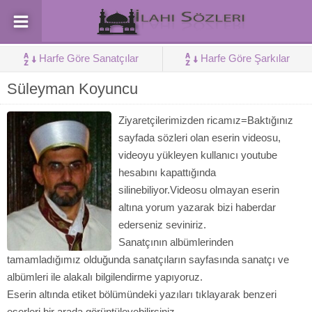
Harfe Göre Sanatçılar
Harfe Göre Şarkılar
Süleyman Koyuncu
Ziyaretçilerimizden ricamız=Baktığınız
sayfada sözleri olan eserin videosu,
videoyu yükleyen kullanıcı youtube
hesabını kapattığında
silinebiliyor.Videosu olmayan eserin
altına yorum yazarak bizi haberdar
ederseniz seviniriz.
Sanatçının albümlerinden
tamamladığımız olduğunda sanatçıların sayfasında sanatçı ve
albümleri ile alakalı bilgilendirme yapıyoruz.
Eserin altında etiket bölümündeki yazıları tıklayarak benzeri
eserleri bir arada görüntüleyebilirsiniz.