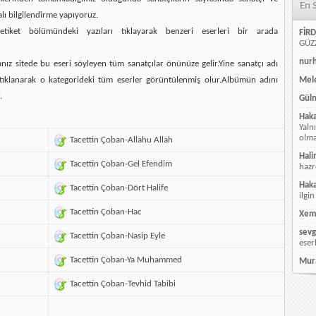
En 
alı bilgilendirme yapıyoruz.
etiket bölümündeki yazıları tıklayarak benzeri eserleri bir arada
FİRD
GÜZZ
nur
ız sitede bu eseri söyleyen tüm sanatçılar önünüze gelir.Yine sanatçı adı
ı tıklanarak o kategorideki tüm eserler görüntülenmiş olur.Albümün adını
Mele
.
Güln
Hak
Yaln
olmay
Tacettin Çoban-Allahu Allah
Hali
Tacettin Çoban-Gel Efendim
hazr
Hak
Tacettin Çoban-Dört Halife
ilgin
Tacettin Çoban-Hac
Xem
sevg
Tacettin Çoban-Nasip Eyle
eser
Tacettin Çoban-Ya Muhammed
Mur
Tacettin Çoban-Tevhid Tabibi