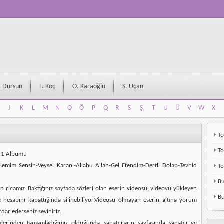
. Dursun
F. Koç
Ö. Karaoğlu
S. Uçan
J
K
L
M
N
O
Ö
P
Q
R
S
Ş
T
U
Ü
V
W
X
J
K
L
M
N
O
Ö
P
Q
R
S
Ş
T
U
Ü
V
W
X
To
To
021 Albümü
zlemim Sensin-Veysel Karani-Allahu Allah-Gel Efendim-Dertli Dolap-Tevhid
T
Bu
en ricamız=Baktığınız sayfada sözleri olan eserin videosu, videoyu yükleyen
Bu
e hesabını kapattığında silinebiliyor.Videosu olmayan eserin altına yorum
rdar ederseniz seviniriz.
mlerinden tamamladığımız olduğunda sanatçıların sayfasında sanatçı ve