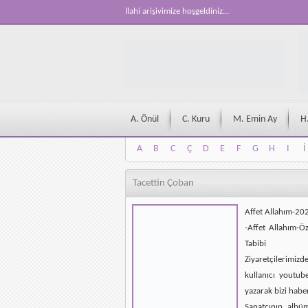
İlahi arişivimize hoşgeldiniz...
A. Önül
C. Kuru
M. Emin Ay
H
A
B
C
Ç
D
E
F
G
H
I
İ
A
B
C
Ç
D
E
F
G
H
I
İ
Tacettin Çoban
Affet Allahım-2
-Affet Allahım-Ö
Tabibi
Ziyaretçilerimizd
kullanıcı youtub
yazarak bizi habe
Sanatçının albü