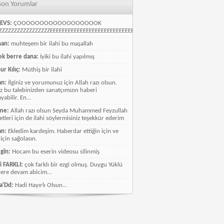
Son Yorumlar
EVS:
ÇOOOOOOOOOOOOOOOOOOK
ZZZZZZZZZZZZZZZZEEEEEEEEEEEEEEEEEEEEEEEEEEEEELLLLLLLLLLLLLLLLLLLLLLLL
han:
muhteşem bir ilahi bu maşallah
k berre dana:
İyiki bu ilahi yapılmış
ur Kılıç:
Müthiş bir ilahi
an:
İlginiz ve yorumunuz için Allah razı olsun.
ız bu talebinizden sanatçımızın haberi
abilir. En...
me:
Allah razı olsun Seyda Muhammed Feyzullah
etleri için de ilahi söylermisiniz teşekkür ederim
an:
Ekledim kardeşim. Haberdar ettiğin için ve
 için sağolasın.
gîn:
Hocam bu eserin videosu silinmiş
i FARKLI:
çok farklı bir ezgi olmuş. Duygu Yüklü
lere devam abicim...
a'Dd:
Hadi Hayırlı Olsun...