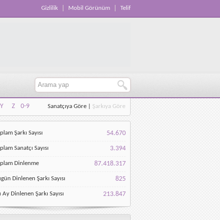
Gizlilik
Mobil Görünüm
Telif
Y
Z
0-9
Sanatçıya Göre
|
Şarkıya Göre
Y
Z
0-9
plam Şarkı Sayısı
54.670
plam Sanatçı Sayısı
3.394
oplam Dinlenme
87.418.317
gün Dinlenen Şarkı Sayısı
825
 Ay Dinlenen Şarkı Sayısı
213.847