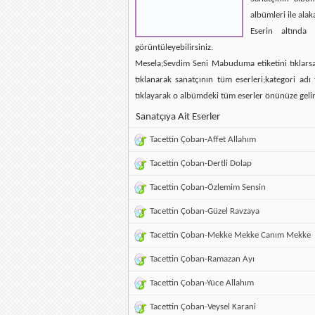
albümleri ile alak
Eserin altında 
görüntüleyebilirsiniz.
Mesela;Sevdim Seni Mabuduma etiketini tıklarsan
tıklanarak sanatçının tüm eserleri;kategori ad
tıklayarak o albümdeki tüm eserler önünüze gelir
Sanatçıya Ait Eserler
Tacettin Çoban-Affet Allahım
Tacettin Çoban-Dertli Dolap
Tacettin Çoban-Özlemim Sensin
Tacettin Çoban-Güzel Ravzaya
Tacettin Çoban-Mekke Mekke Canım Mekke
Tacettin Çoban-Ramazan Ayı
Tacettin Çoban-Yüce Allahım
Tacettin Çoban-Veysel Karani