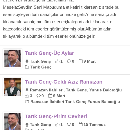
Mesela;Sevdim Seni Mabuduma etiketini tıklarsanız sitede bu
eseri söyleyen tüm sanatçılar önünüze gelir.Yine sanatçı adı
tıklanarak sanatçının tüm eserleri;kategori adı tıklanarak o
kategorideki tüm eserler görüntülenmiş olur.Albümün adını
tıklayarak o albümdeki tüm eserler önünüze gelir.
Tarık Genç-Üç Aylar
Tarık Genç
1
0
9 Mart
Tarık Genç
Tarık Genç-Geldi Aziz Ramazan
Ramazan İlahileri, Tarık Genç, Yunus Balcıoğlu
3
0
9 Mart
Ramazan İlahileri Tarık Genç Yunus Balcıoğlu
Tarık Genç-Pirim Cevheri
Tarık Genç
1
0
15 Temmuz