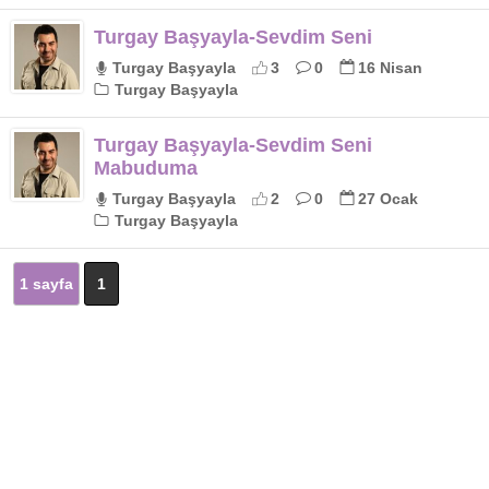
Turgay Başyayla-Sevdim Seni
Turgay Başyayla
3
0
16 Nisan
Turgay Başyayla
Turgay Başyayla-Sevdim Seni
Mabuduma
Turgay Başyayla
2
0
27 Ocak
Turgay Başyayla
1 sayfa
1