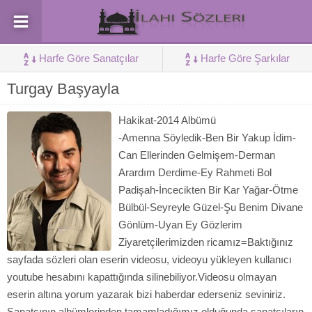
Harfe Göre Sanatçılar
Harfe Göre Şarkılar
Turgay Başyayla
Hakikat-2014 Albümü
-Amenna Söyledik-Ben Bir Yakup İdim-
Can Ellerinden Gelmişem-Derman
Arardım Derdime-Ey Rahmeti Bol
Padişah-İncecikten Bir Kar Yağar-Ötme
Bülbül-Seyreyle Güzel-Şu Benim Divane
Gönlüm-Uyan Ey Gözlerim
Ziyaretçilerimizden ricamız=Baktığınız
sayfada sözleri olan eserin videosu, videoyu yükleyen kullanıcı
youtube hesabını kapattığında silinebiliyor.Videosu olmayan
eserin altına yorum yazarak bizi haberdar ederseniz seviniriz.
Sanatçının albümlerinden tamamladığımız olduğunda sanatçıların