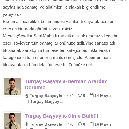
sayfasında sanatçı ve albümleri ile alakalı bilgilendirme
yapıyoruz.
Eserin altında etiket bölümündeki yazıları tıklayarak benzeri
eserleri bir arada görüntüleyebilirsiniz.
Mesela;Sevdim Seni Mabuduma etiketini tıklarsanız sitede bu
eseri söyleyen tüm sanatçılar önünüze gelir.Yine sanatçı adı
tıklanarak sanatçının tüm eserleri;kategori adı tıklanarak o
kategorideki tüm eserler görüntülenmiş olur.Albümün adını
tıklayarak o albümdeki tüm eserler önünüze gelir.
Turgay Başyayla-Derman Arardım
Derdime
Turgay Başyayla
4
0
14 Mayıs
Turgay Başyayla
Turgay Başyayla-Ötme Bülbül
Turgay Başyayla
6
0
14 Mayıs