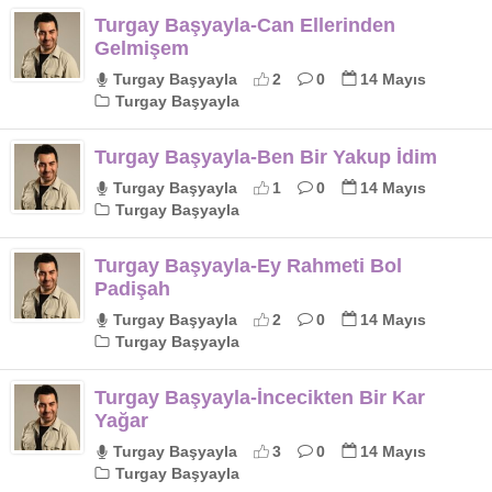
Turgay Başyayla-Can Ellerinden
Gelmişem
Turgay Başyayla
2
0
14 Mayıs
Turgay Başyayla
Turgay Başyayla-Ben Bir Yakup İdim
Turgay Başyayla
1
0
14 Mayıs
Turgay Başyayla
Turgay Başyayla-Ey Rahmeti Bol
Padişah
Turgay Başyayla
2
0
14 Mayıs
Turgay Başyayla
Turgay Başyayla-İncecikten Bir Kar
Yağar
Turgay Başyayla
3
0
14 Mayıs
Turgay Başyayla