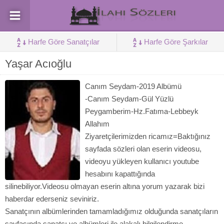
Harfe Göre Sanatçılar
Harfe Göre Şarkılar
Yaşar Acıoğlu
Canım Seydam-2019 Albümü
-Canım Seydam-Gül Yüzlü
Peygamberim-Hz.Fatıma-Lebbeyk
Allahım
Ziyaretçilerimizden ricamız=Baktığınız
sayfada sözleri olan eserin videosu,
videoyu yükleyen kullanıcı youtube
hesabını kapattığında
silinebiliyor.Videosu olmayan eserin altına yorum yazarak bizi
haberdar ederseniz seviniriz.
Sanatçının albümlerinden tamamladığımız olduğunda sanatçıların
sayfasında sanatçı ve albümleri ile alakalı bilgilendirme