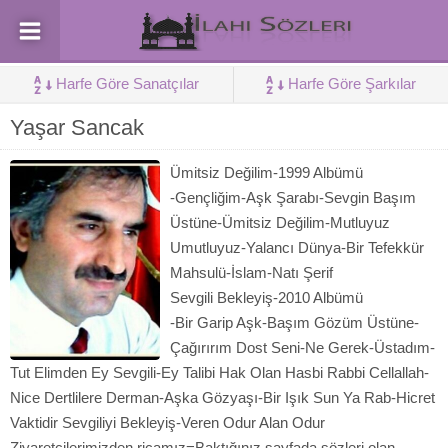
Harfe Göre Sanatçılar
Harfe Göre Şarkılar
Yaşar Sancak
Ümitsiz Değilim-1999 Albümü
-Gençliğim-Aşk Şarabı-Sevgin Başım
Üstüne-Ümitsiz Değilim-Mutluyuz
Umutluyuz-Yalancı Dünya-Bir Tefekkür
Mahsulü-İslam-Natı Şerif
Sevgili Bekleyiş-2010 Albümü
-Bir Garip Aşk-Başım Gözüm Üstüne-
Çağırırım Dost Seni-Ne Gerek-Üstadım-
Tut Elimden Ey Sevgili-Ey Talibi Hak Olan Hasbi Rabbi Cellallah-
Nice Dertlilere Derman-Aşka Gözyaşı-Bir Işık Sun Ya Rab-Hicret
Vaktidir Sevgiliyi Bekleyiş-Veren Odur Alan Odur
Ziyaretçilerimizden ricamız=Baktığınız sayfada sözleri olan