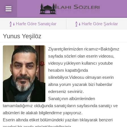
Harfe Göre Sanatçılar
Harfe Göre Şarkılar
Yunus Yeşilöz
Ziyaretçilerimizden ricamız=Baktığınız
sayfada sözleri olan eserin videosu,
videoyu yükleyen kullanıcı youtube
hesabını kapattığında
silinebiliyor.Videosu olmayan eserin
altına yorum yazarak bizi haberdar
ederseniz seviniriz.
Sanatçının albümlerinden
tamamladığımız olduğunda sanatçıların sayfasında sanatçı ve
albümleri ile alakalı bilgilendirme yapıyoruz.
Eserin altında etiket bölümündeki yazıları tıklayarak benzeri
eserleri bir arada görüntüleyebilirsiniz.