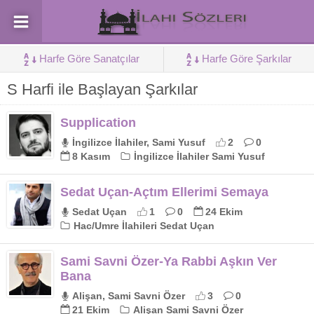
Harfe Göre Sanatçılar
Harfe Göre Şarkılar
S Harfi ile Başlayan Şarkılar
Supplication
İngilizce İlahiler, Sami Yusuf
2
0
8 Kasım
İngilizce İlahiler Sami Yusuf
Sedat Uçan-Açtım Ellerimi Semaya
Sedat Uçan
1
0
24 Ekim
Hac/Umre İlahileri Sedat Uçan
Sami Savni Özer-Ya Rabbi Aşkın Ver
Bana
Alişan, Sami Savni Özer
3
0
21 Ekim
Alişan Sami Savni Özer