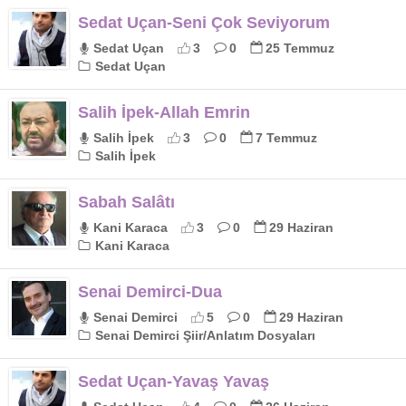
Sedat Uçan-Seni Çok Seviyorum
Sedat Uçan
3
0
25 Temmuz
Sedat Uçan
Salih İpek-Allah Emrin
Salih İpek
3
0
7 Temmuz
Salih İpek
Sabah Salâtı
Kani Karaca
3
0
29 Haziran
Kani Karaca
Senai Demirci-Dua
Senai Demirci
5
0
29 Haziran
Senai Demirci Şiir/Anlatım Dosyaları
Sedat Uçan-Yavaş Yavaş