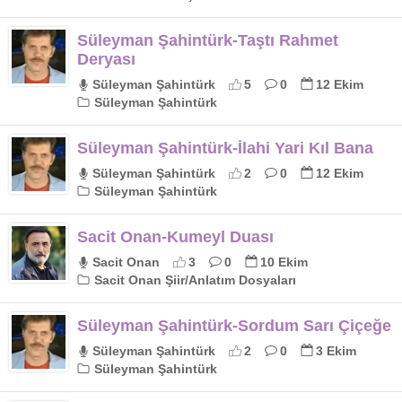
Süleyman Şahintürk-Taştı Rahmet
Deryası
Süleyman Şahintürk
5
0
12 Ekim
Süleyman Şahintürk
Süleyman Şahintürk-İlahi Yari Kıl Bana
Süleyman Şahintürk
2
0
12 Ekim
Süleyman Şahintürk
Sacit Onan-Kumeyl Duası
Sacit Onan
3
0
10 Ekim
Sacit Onan Şiir/Anlatım Dosyaları
Süleyman Şahintürk-Sordum Sarı Çiçeğe
Süleyman Şahintürk
2
0
3 Ekim
Süleyman Şahintürk