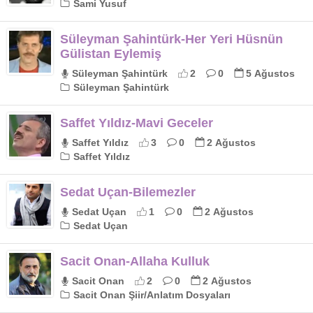
Sami Yusuf
Süleyman Şahintürk-Her Yeri Hüsnün
Gülistan Eylemiş
Süleyman Şahintürk
2
0
5 Ağustos
Süleyman Şahintürk
Saffet Yıldız-Mavi Geceler
Saffet Yıldız
3
0
2 Ağustos
Saffet Yıldız
Sedat Uçan-Bilemezler
Sedat Uçan
1
0
2 Ağustos
Sedat Uçan
Sacit Onan-Allaha Kulluk
Sacit Onan
2
0
2 Ağustos
Sacit Onan Şiir/Anlatım Dosyaları