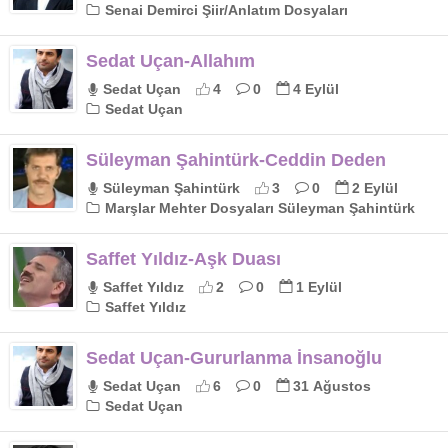
Senai Demirci Şiir/Anlatım Dosyaları
Sedat Uçan-Allahım
Sedat Uçan
4
0
4 Eylül
Sedat Uçan
Süleyman Şahintürk-Ceddin Deden
Süleyman Şahintürk
3
0
2 Eylül
Marşlar Mehter Dosyaları Süleyman Şahintürk
Saffet Yıldız-Aşk Duası
Saffet Yıldız
2
0
1 Eylül
Saffet Yıldız
Sedat Uçan-Gururlanma İnsanoğlu
Sedat Uçan
6
0
31 Ağustos
Sedat Uçan