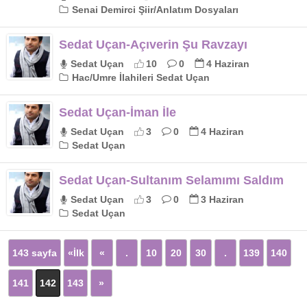
Senai Demirci Şiir/Anlatım Dosyaları
Sedat Uçan-Açıverin Şu Ravzayı
Sedat Uçan
10
0
4 Haziran
Hac/Umre İlahileri Sedat Uçan
Sedat Uçan-İman İle
Sedat Uçan
3
0
4 Haziran
Sedat Uçan
Sedat Uçan-Sultanım Selamımı Saldım
Sedat Uçan
3
0
3 Haziran
Sedat Uçan
143 sayfa
«İlk
«
.
10
20
30
.
139
140
141
142
143
»