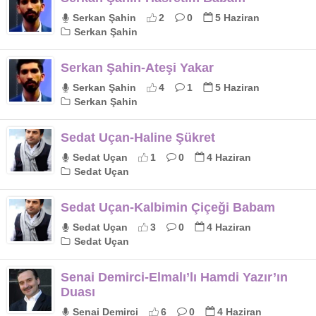
Serkan Şahin
2
0
5 Haziran
Serkan Şahin
Serkan Şahin-Ateşi Yakar
Serkan Şahin
4
1
5 Haziran
Serkan Şahin
Sedat Uçan-Haline Şükret
Sedat Uçan
1
0
4 Haziran
Sedat Uçan
Sedat Uçan-Kalbimin Çiçeği Babam
Sedat Uçan
3
0
4 Haziran
Sedat Uçan
Senai Demirci-Elmalı’lı Hamdi Yazır’ın
Duası
Senai Demirci
6
0
4 Haziran