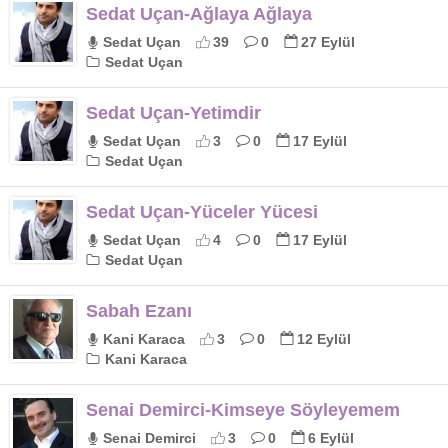
Sedat Uçan-Ağlaya Ağlaya
Sedat Uçan
39
0
27 Eylül
Sedat Uçan
Sedat Uçan-Yetimdir
Sedat Uçan
3
0
17 Eylül
Sedat Uçan
Sedat Uçan-Yüceler Yücesi
Sedat Uçan
4
0
17 Eylül
Sedat Uçan
Sabah Ezanı
Kani Karaca
3
0
12 Eylül
Kani Karaca
Senai Demirci-Kimseye Söyleyemem
Senai Demirci
3
0
6 Eylül