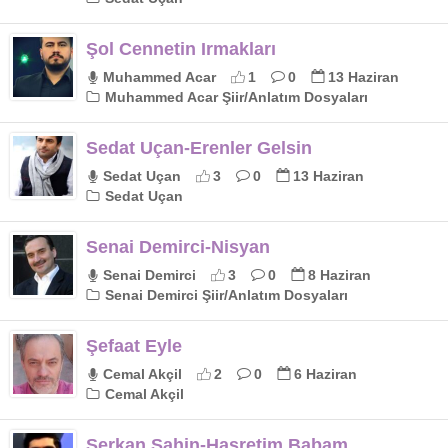
Şol Cennetin Irmakları
Muhammed Acar
1
0
13 Haziran
Muhammed Acar Şiir/Anlatım Dosyaları
Sedat Uçan-Erenler Gelsin
Sedat Uçan
3
0
13 Haziran
Sedat Uçan
Senai Demirci-Nisyan
Senai Demirci
3
0
8 Haziran
Senai Demirci Şiir/Anlatım Dosyaları
Şefaat Eyle
Cemal Akçil
2
0
6 Haziran
Cemal Akçil
Serkan Şahin-Hasretim Babam