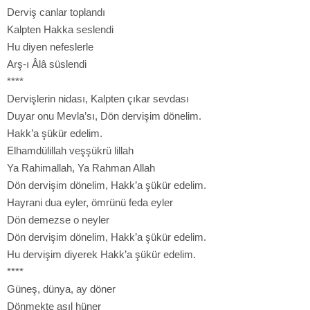
Derviş canlar toplandı
Kalpten Hakka seslendi
Hu diyen nefeslerle
Arş-ı Âlâ süslendi
****
Dervişlerin nidası, Kalpten çıkar sevdası
Duyar onu Mevla’sı, Dön dervişim dönelim.
Hakk’a şükür edelim.
Elhamdülillah veşşükrü lillah
Ya Rahimallah, Ya Rahman Allah
Dön dervişim dönelim, Hakk’a şükür edelim.
Hayrani dua eyler, ömrünü feda eyler
Dön demezse o neyler
Dön dervişim dönelim, Hakk’a şükür edelim.
Hu dervişim diyerek Hakk’a şükür edelim.
****
Güneş, dünya, ay döner
Dönmekte asıl hüner