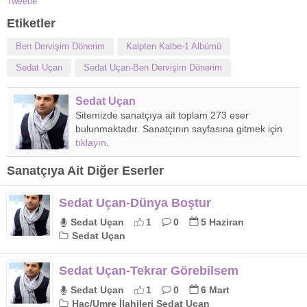
Tweetle
Etiketler
Ben Dervişim Dönerim
Kalpten Kalbe-1 Albümü
Sedat Uçan
Sedat Uçan-Ben Dervişim Dönerim
Sedat Uçan
Sitemizde sanatçıya ait toplam 273 eser
bulunmaktadır. Sanatçının sayfasına gitmek için
tıklayın
.
Sanatçıya Ait Diğer Eserler
Sedat Uçan-Dünya Boştur
Sedat Uçan
1
0
5 Haziran
Sedat Uçan
Sedat Uçan-Tekrar Görebilsem
Sedat Uçan
1
0
6 Mart
Hac/Umre İlahileri Sedat Uçan