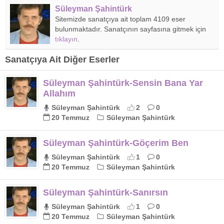
Süleyman Şahintürk
Sitemizde sanatçıya ait toplam 4109 eser
bulunmaktadır. Sanatçının sayfasına gitmek için
tıklayın
.
Sanatçıya Ait Diğer Eserler
Süleyman Şahintürk-Sensin Bana Yar
Allahım
Süleyman Şahintürk
2
0
20 Temmuz
Süleyman Şahintürk
Süleyman Şahintürk-Göçerim Ben
Süleyman Şahintürk
1
0
20 Temmuz
Süleyman Şahintürk
Süleyman Şahintürk-Sanırsın
Süleyman Şahintürk
1
0
20 Temmuz
Süleyman Şahintürk