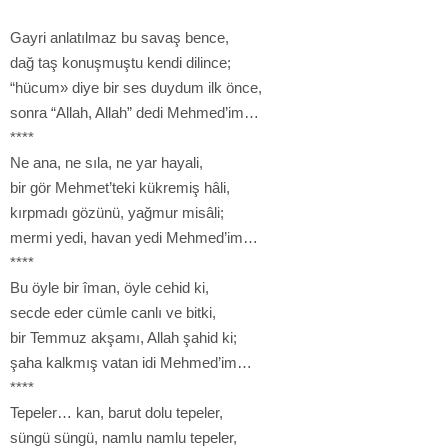
Gayri anlatılmaz bu savaş bence,
dağ taş konuşmuştu kendi dilince;
“hücum» diye bir ses duydum ilk önce,
sonra “Allah, Allah” dedi Mehmed’im…
****
Ne ana, ne sıla, ne yar hayali,
bir gör Mehmet’teki kükremiş hâli,
kırpmadı gözünü, yağmur misâli;
mermi yedi, havan yedi Mehmed’im…
****
Bu öyle bir îman, öyle cehid ki,
secde eder cümle canlı ve bitki,
bir Temmuz akşamı, Allah şahid ki;
şaha kalkmış vatan idi Mehmed’im…
****
Tepeler… kan, barut dolu tepeler,
süngü süngü, namlu namlu tepeler,