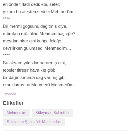
en önde fırladı dedi: «bu sefer;
yıkam bu ateşten seddi» Mehmed’im…
****
Bir mermi göğsünü dağıtmış diye,
mümkün mü tâlihe Mehmed baş eğe?
meydan okur gibi kahpe feleğe,
devrilirken gülümsedi Mehmed’im…
****
Bu akşam yıldızlar sararmış gibi,
tepeler titreşir hava kış gibi;
bir dağın sırtında dağ varmış gibi
omuzlamış bir Mehmed’i Mehmed’im…
Tweetle
Etiketler
Mehmed’im
Süleyman Şahintürk
Süleyman Şahintürk-Mehmed'im