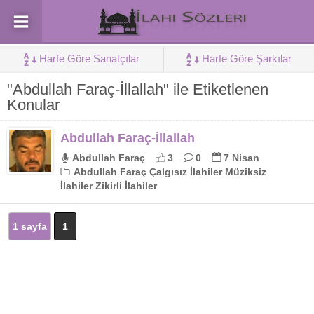
Harfe Göre Sanatçılar
Harfe Göre Şarkılar
"Abdullah Faraç-İllallah" ile Etiketlenen
Konular
Abdullah Faraç-İllallah
Abdullah Faraç
3
0
7 Nisan
Abdullah Faraç Çalgısız İlahiler Müziksiz
İlahiler Zikirli İlahiler
1 sayfa
1