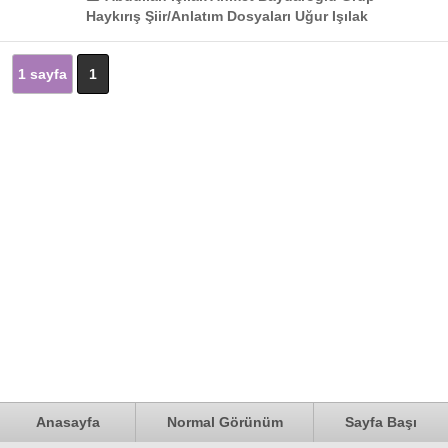
Haykırış Şiir/Anlatım Dosyaları Uğur Işılak
1 sayfa
1
Anasayfa
Normal Görünüm
Sayfa Başı