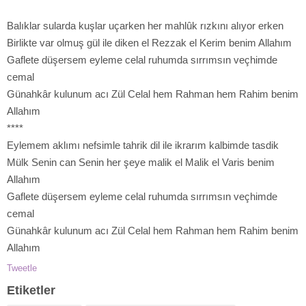
Balıklar sularda kuşlar uçarken her mahlûk rızkını alıyor erken
Birlikte var olmuş gül ile diken el Rezzak el Kerim benim Allahım
Gaflete düşersem eyleme celal ruhumda sırrımsın veçhimde
cemal
Günahkâr kulunum acı Zül Celal hem Rahman hem Rahim benim
Allahım
****
Eylemem aklımı nefsimle tahrik dil ile ikrarım kalbimde tasdik
Mülk Senin can Senin her şeye malik el Malik el Varis benim
Allahım
Gaflete düşersem eyleme celal ruhumda sırrımsın veçhimde
cemal
Günahkâr kulunum acı Zül Celal hem Rahman hem Rahim benim
Allahım
Tweetle
Etiketler