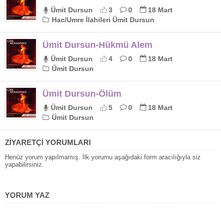
Ümit Dursun
3
0
18 Mart
Hac/Umre İlahileri Ümit Dursun
Ümit Dursun-Hükmü Alem
Ümit Dursun
4
0
18 Mart
Ümit Dursun
Ümit Dursun-Ölüm
Ümit Dursun
5
0
18 Mart
Ümit Dursun
ZİYARETÇİ YORUMLARI
Henüz yorum yapılmamış. İlk yorumu aşağıdaki form aracılığıyla siz
yapabilirsiniz.
YORUM YAZ