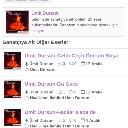
Ümit Dursun
Sitemizde sanatçıya ait toplam 29 eser
bulunmaktadır. Sanatçının sayfasına gitmek için
tıklayın
.
Sanatçıya Ait Diğer Eserler
Ümit Dursun-Geldi Geçti Ömrüm Boşa
Ümit Dursun
3
0
17 Aralık
Ümit Dursun
Ümit Dursun-Bu Gece
Ümit Dursun
1
0
11 Aralık
Hac/Umre İlahileri Ümit Dursun
Ümit Dursun-Hacılar Kabe’de
Ümit Dursun
1
0
4 Aralık
Hac/Umre İlahileri Ümit Dursun