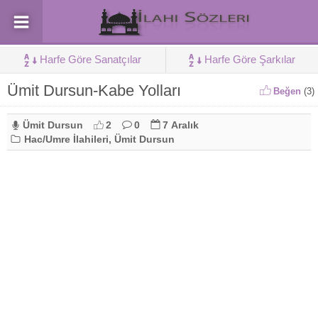
Harfe Göre Sanatçılar
Harfe Göre Şarkılar
Ümit Dursun-Kabe Yolları
Beğen
(
3
)
Ümit Dursun
2
0
7 Aralık
Hac/Umre İlahileri
,
Ümit Dursun