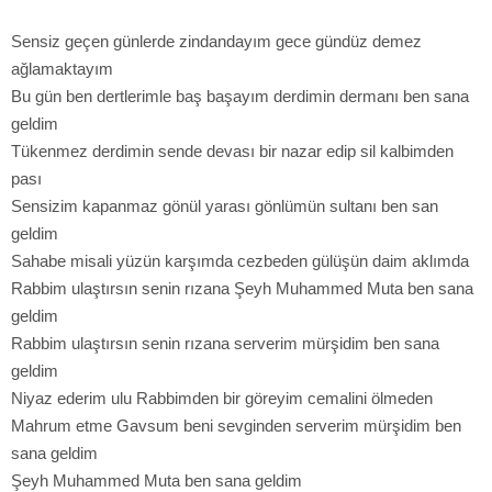
Sensiz geçen günlerde zindandayım gece gündüz demez
ağlamaktayım
Bu gün ben dertlerimle baş başayım derdimin dermanı ben sana
geldim
Tükenmez derdimin sende devası bir nazar edip sil kalbimden
pası
Sensizim kapanmaz gönül yarası gönlümün sultanı ben san
geldim
Sahabe misali yüzün karşımda cezbeden gülüşün daim aklımda
Rabbim ulaştırsın senin rızana Şeyh Muhammed Muta ben sana
geldim
Rabbim ulaştırsın senin rızana serverim mürşidim ben sana
geldim
Niyaz ederim ulu Rabbimden bir göreyim cemalini ölmeden
Mahrum etme Gavsum beni sevginden serverim mürşidim ben
sana geldim
Şeyh Muhammed Muta ben sana geldim