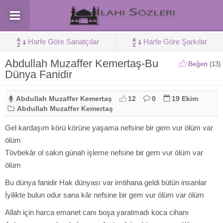
Harfe Göre Sanatçılar
Harfe Göre Şarkılar
Abdullah Muzaffer Kemertaş-Bu
Beğen
(
13
)
Dünya Fanidir
Abdullah Muzaffer Kemertaş
12
0
19 Ekim
Abdullah Muzaffer Kemertaş
Gel kardaşım körü körüne yaşama nefsine bir gem vur ölüm var
ölüm
Tövbekâr ol sakın günah işleme nefsine bir gem vur ölüm var
ölüm
Bu dünya fanidir Hak dünyası var imtihana geldi bütün insanlar
İyilikte bulun odur sana kâr nefsine bir gem vur ölüm var ölüm
Allah için harca emanet canı boşa yaratmadı koca cihanı