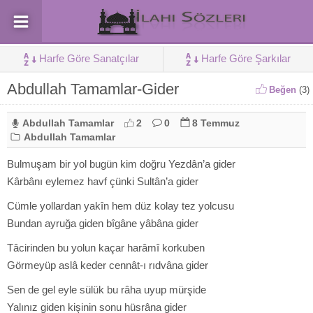
Harfe Göre Sanatçılar
Harfe Göre Şarkılar
Abdullah Tamamlar-Gider
Beğen
(
3
)
Abdullah Tamamlar
2
0
8 Temmuz
Abdullah Tamamlar
Bulmuşam bir yol bugün kim doğru Yezdân’a gider
Kârbânı eylemez havf çünki Sultân’a gider
Cümle yollardan yakîn hem düz kolay tez yolcusu
Bundan ayruğa giden bîgâne yâbâna gider
Tâcirinden bu yolun kaçar harâmî korkuben
Görmeyüp aslâ keder cennât-ı rıdvâna gider
Sen de gel eyle sülük bu râha uyup mürşide
Yalınız giden kişinin sonu hüsrâna gider