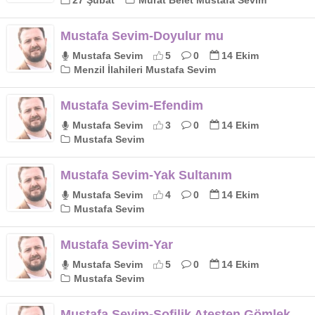
27 Şubat
Murat Belet Mustafa Sevim
Mustafa Sevim-Doyulur mu
Mustafa Sevim
5
0
14 Ekim
Menzil İlahileri Mustafa Sevim
Mustafa Sevim-Efendim
Mustafa Sevim
3
0
14 Ekim
Mustafa Sevim
Mustafa Sevim-Yak Sultanım
Mustafa Sevim
4
0
14 Ekim
Mustafa Sevim
Mustafa Sevim-Yar
Mustafa Sevim
5
0
14 Ekim
Mustafa Sevim
Mustafa Sevim-Sofilik Ateşten Gömlek