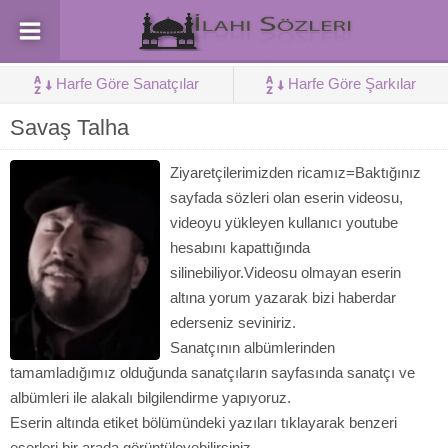
Harfe Göre Sanatçılar
Harfe Göre Şarkılar
Savaş Talha
Ziyaretçilerimizden ricamız=Baktığınız
sayfada sözleri olan eserin videosu,
videoyu yükleyen kullanıcı youtube
hesabını kapattığında
silinebiliyor.Videosu olmayan eserin
altına yorum yazarak bizi haberdar
ederseniz seviniriz.
Sanatçının albümlerinden
tamamladığımız olduğunda sanatçıların sayfasında sanatçı ve
albümleri ile alakalı bilgilendirme yapıyoruz.
Eserin altında etiket bölümündeki yazıları tıklayarak benzeri
eserleri bir arada görüntüleyebilirsiniz.