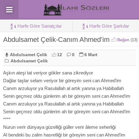
Harfe Göre Sanatçılar
Harfe Göre Şarkılar
Abdulsamet Çelik-Canım Ahmed’im
Beğen
(
13
)
Abdulsamet Çelik
12
0
6 Mart
Abdulsamet Çelik
Aşkın ateşi tat veriyor gökler sana zikrediyor
Dağlar taşlar selam veriyor bir göreyim seni can Ahmed’im
Canım arzuluyor ya Rasulallah al artık yanına ya Habiballah
Senin geçmez oldu günlerim ah bir göreyim seni can Ahmed’im
Canım arzuluyor ya Rasulallah al artık yanına ya Habiballah
Senin geçmez oldu günlerim ah bir göreyim seni can Ahmed’im
****
Nurun verir dünyaya güzelliği güller verir âleme seherliği
Al bendeki bu zalim hasretliği bir göreyim seni can Ahmed’im