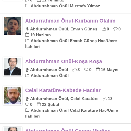
Abdurrahman Önül Mustafa Yılmaz
Abdurrahman Önül-Kurbanın Olalım
Abdurrahman Önül, Emrah Güneş
0
0
19 Haziran
Abdurrahman Önül Emrah Güneş Hac/Umre
İlahileri
Abdurrahman Önül-Koşa Koşa
Abdurrahman Önül
3
0
16 Mayıs
Abdurrahman Önül
Celal Karatüre-Kabede Hacılar
Abdurrahman Önül, Celal Karatüre
13
0
22 Şubat
Abdurrahman Önül Celal Karatüre Hac/Umre
İlahileri
Abdurrahman Önül-Canım Medine