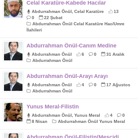
Celal Karatüre-Kabede Hacılar
Abdurrahman Önül, Celal Karatüre
13
0
22 Şubat
Abdurrahman Önül Celal Karatüre Hac/Umre
İlahileri
Abdurrahman Önül-Canım Medine
Abdurrahman Önül
6
0
31 Aralık
Abdurrahman Önül
Abdurrahman Önül-Arayı Arayı
Abdurrahman Önül
4
0
17 Ağustos
Abdurrahman Önül
Yunus Meral-Filistin
Abdurrahman Önül, Yunus Meral
4
0
8 Nisan
Abdurrahman Önül Yunus Meral
Abdurrahman Önül-Filistin(Mescidi