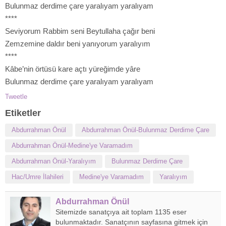
Bulunmaz derdime çare yaralıyam yaralıyam
****
Seviyorum Rabbim seni Beytullaha çağır beni
Zemzemine daldır beni yanıyorum yaralıyım
****
Kâbe’nin örtüsü kare açtı yüreğimde yâre
Bulunmaz derdime çare yaralıyam yaralıyam
Tweetle
Etiketler
Abdurrahman Önül
Abdurrahman Önül-Bulunmaz Derdime Çare
Abdurrahman Önül-Medine'ye Varamadım
Abdurrahman Önül-Yaralıyım
Bulunmaz Derdime Çare
Hac/Umre İlahileri
Medine'ye Varamadım
Yaralıyım
Abdurrahman Önül
Sitemizde sanatçıya ait toplam 1135 eser
bulunmaktadır. Sanatçının sayfasına gitmek için