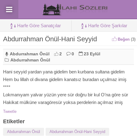
Harfe Göre Sanatçılar
Harfe Göre Şarkılar
Abdurrahman Önül-Hani Seyyid
Beğen
(
3
)
Abdurrahman Önül
2
0
23 Eylül
Abdurrahman Önül
Hani seyyid yardan yana gidelim ben kurbana sultana gidelim
Hem bu lillah ol divana gidelim kanatsız buradan uçulmaz imiş
****
Lokmanıyam yalvar yüzün yere sür doğru bir kul O’na göre sür
Hakikat mülküne varagöresür yoksa perdelerin açılmaz imiş
Tweetle
Etiketler
Abdurrahman Önül
Abdurrahman Önül-Hani Seyyid