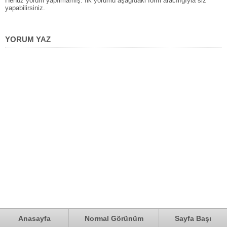
Henüz yorum yapılmamış. İlk yorumu aşağıdaki form aracılığıyla siz
yapabilirsiniz.
YORUM YAZ
Anasayfa
Normal Görünüm
Sayfa Başı