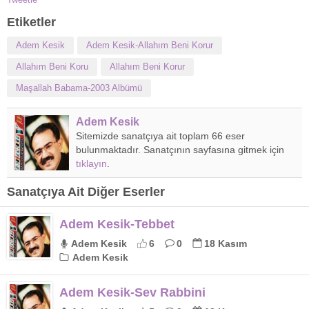
Etiketler
Adem Kesik
Adem Kesik-Allahım Beni Korur
Allahım Beni Koru
Allahım Beni Korur
Maşallah Babama-2003 Albümü
Adem Kesik
Sitemizde sanatçıya ait toplam 66 eser
bulunmaktadır. Sanatçının sayfasına gitmek için
tıklayın
.
Sanatçıya Ait Diğer Eserler
Adem Kesik-Tebbet
Adem Kesik
6
0
18 Kasım
Adem Kesik
Adem Kesik-Sev Rabbini