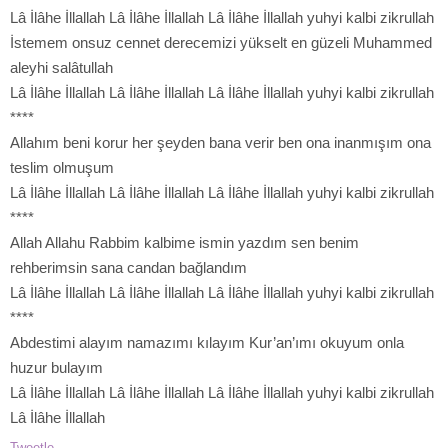
Lâ İlâhe İllallah Lâ İlâhe İllallah Lâ İlâhe İllallah yuhyi kalbi zikrullah
İstemem onsuz cennet derecemizi yükselt en güzeli Muhammed
aleyhi salâtullah
Lâ İlâhe İllallah Lâ İlâhe İllallah Lâ İlâhe İllallah yuhyi kalbi zikrullah
****
Allahım beni korur her şeyden bana verir ben ona inanmışım ona
teslim olmuşum
Lâ İlâhe İllallah Lâ İlâhe İllallah Lâ İlâhe İllallah yuhyi kalbi zikrullah
****
Allah Allahu Rabbim kalbime ismin yazdım sen benim
rehberimsin sana candan bağlandım
Lâ İlâhe İllallah Lâ İlâhe İllallah Lâ İlâhe İllallah yuhyi kalbi zikrullah
****
Abdestimi alayım namazımı kılayım Kur’an’ımı okuyum onla
huzur bulayım
Lâ İlâhe İllallah Lâ İlâhe İllallah Lâ İlâhe İllallah yuhyi kalbi zikrullah
Lâ İlâhe İllallah
Tweetle