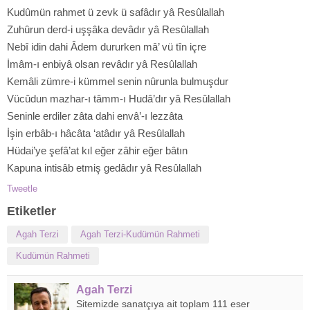
Kudûmün rahmet ü zevk ü safâdır yâ Resûlallah
Zuhûrun derd-i uşşâka devâdır yâ Resûlallah
Nebî idin dahi Âdem dururken mâ’ vü tîn içre
İmâm-ı enbiyâ olsan revâdır yâ Resûlallah
Kemâli zümre-i kümmel senin nûrunla bulmuşdur
Vücûdun mazhar-ı tâmm-ı Hudâ’dır yâ Resûlallah
Seninle erdiler zâta dahi envâ’-ı lezzâta
İşin erbâb-ı hâcâta ‘atâdır yâ Resûlallah
Hüdai’ye şefâ’at kıl eğer zâhir eğer bâtın
Kapuna intisâb etmiş gedâdır yâ Resûlallah
Tweetle
Etiketler
Agah Terzi
Agah Terzi-Kudümün Rahmeti
Kudümün Rahmeti
Agah Terzi
Sitemizde sanatçıya ait toplam 111 eser