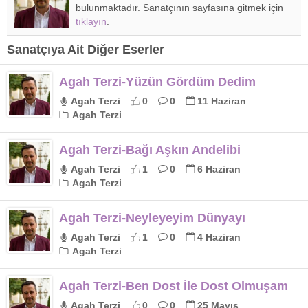
bulunmaktadır. Sanatçının sayfasına gitmek için
tıklayın
.
Sanatçıya Ait Diğer Eserler
Agah Terzi-Yüzün Gördüm Dedim
Agah Terzi
0
0
11 Haziran
Agah Terzi
Agah Terzi-Bağı Aşkın Andelibi
Agah Terzi
1
0
6 Haziran
Agah Terzi
Agah Terzi-Neyleyeyim Dünyayı
Agah Terzi
1
0
4 Haziran
Agah Terzi
Agah Terzi-Ben Dost İle Dost Olmuşam
Agah Terzi
0
0
25 Mayıs