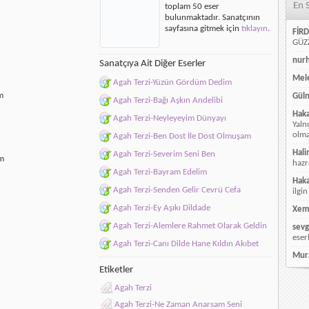
En 
toplam 50 eser
Seni
bulunmaktadır. Sanatçının
için
sayfasına gitmek için
tıklayın
.
FİRD
GÜZZ
nur
Sanatçıya Ait Diğer Eserler
Mele
Agah Terzi-Yüzün Gördüm Dedim
m
Güln
Agah Terzi-Bağı Aşkın Andelibi
Hak
Agah Terzi-Neyleyeyim Dünyayı
Yaln
olmay
Agah Terzi-Ben Dost İle Dost Olmuşam
Hali
Agah Terzi-Severim Seni Ben
ım
hazr
Agah Terzi-Bayram Edelim
Hak
Agah Terzi-Senden Gelir Cevrü Cefa
ilgin
Agah Terzi-Ey Aşıkı Dildade
Xem
Agah Terzi-Alemlere Rahmet Olarak Geldin
sevg
eser
Agah Terzi-Canı Dilde Hane Kıldın Akıbet
Mur
Etiketler
Agah Terzi
Agah Terzi-Ne Zaman Anarsam Seni