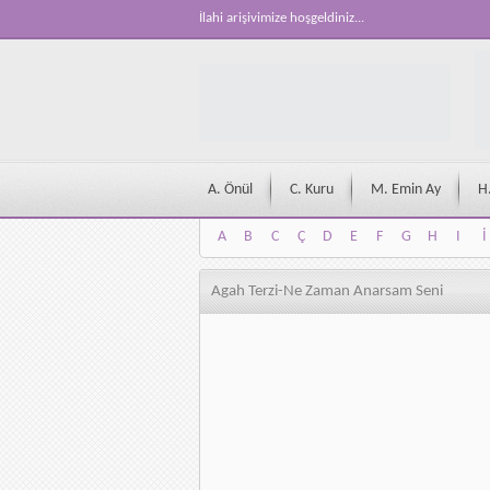
İlahi arişivimize hoşgeldiniz...
A. Önül
C. Kuru
M. Emin Ay
H
A
B
C
Ç
D
E
F
G
H
I
İ
A
B
C
Ç
D
E
F
G
H
I
İ
Agah Terzi-Ne Zaman Anarsam Seni