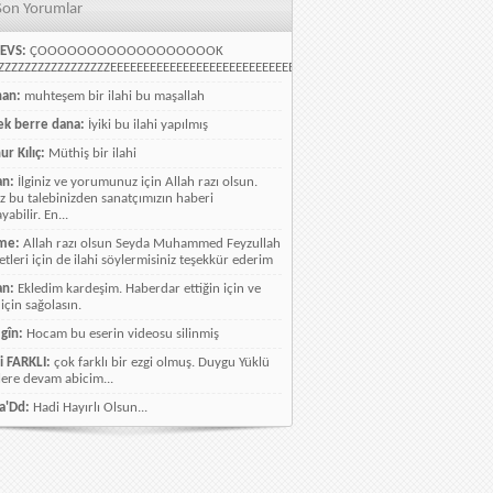
Son Yorumlar
EVS:
ÇOOOOOOOOOOOOOOOOOOK
ZZZZZZZZZZZZZZZZEEEEEEEEEEEEEEEEEEEEEEEEEEEEELLLLLLLLLLLLLLLLLLLLLLLL
han:
muhteşem bir ilahi bu maşallah
k berre dana:
İyiki bu ilahi yapılmış
ur Kılıç:
Müthiş bir ilahi
an:
İlginiz ve yorumunuz için Allah razı olsun.
ız bu talebinizden sanatçımızın haberi
abilir. En...
me:
Allah razı olsun Seyda Muhammed Feyzullah
etleri için de ilahi söylermisiniz teşekkür ederim
an:
Ekledim kardeşim. Haberdar ettiğin için ve
 için sağolasın.
gîn:
Hocam bu eserin videosu silinmiş
i FARKLI:
çok farklı bir ezgi olmuş. Duygu Yüklü
lere devam abicim...
a'Dd:
Hadi Hayırlı Olsun...