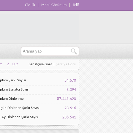
Gizlilik
Mobil Görünüm
Telif
Y
Z
0-9
Sanatçıya Göre
|
Şarkıya Göre
Y
Z
0-9
plam Şarkı Sayısı
54.670
plam Sanatçı Sayısı
3.394
oplam Dinlenme
87.441.620
gün Dinlenen Şarkı Sayısı
23.616
 Ay Dinlenen Şarkı Sayısı
236.641