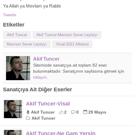
Ya Allah ya Mevlam ya Rabbi
Tweetle
Etiketler
Akif Tuncer
Akif Tuncer-Mecnun Sever Leyla'yı
Mecnun Sever Leyla'yı
Visal-2021 Albümü
Akif Tuncer
Sitemizde sanatçıya ait toplam 82 eser
bulunmaktadır. Sanatçının sayfasına gitmek için
tıklayın
.
Sanatçıya Ait Diğer Eserler
Akif Tuncer-Visal
Akif Tuncer
2
0
29 Mayıs
Akif Tuncer
Akif Tuncer-Ne Gam Yersin