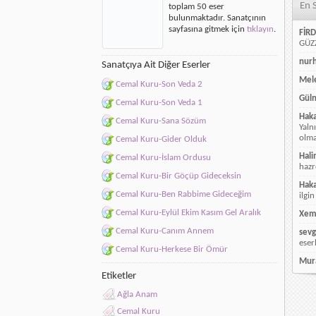
En 
toplam 50 eser
bulunmaktadır. Sanatçının
sayfasına gitmek için
tıklayın
.
FİRD
GÜZZ
nur
Sanatçıya Ait Diğer Eserler
Mele
Cemal Kuru-Son Veda 2
Güln
Cemal Kuru-Son Veda 1
Hak
Cemal Kuru-Sana Sözüm
Yaln
olmay
Cemal Kuru-Gider Olduk
Hali
Cemal Kuru-İslam Ordusu
hazr
Cemal Kuru-Bir Göçüp Gideceksin
Hak
Cemal Kuru-Ben Rabbime Gideceğim
ilgin
Cemal Kuru-Eylül Ekim Kasım Gel Aralık
Xem
Cemal Kuru-Canım Annem
sevg
eser
Cemal Kuru-Herkese Bir Ömür
Mur
Etiketler
Ağla Anam
Cemal Kuru