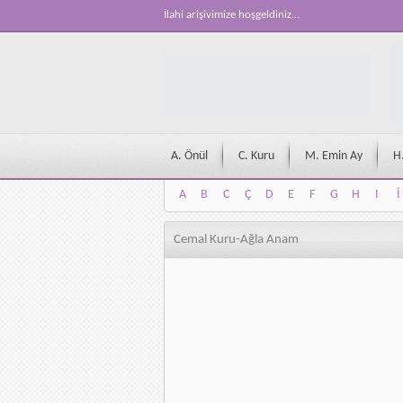
İlahi arişivimize hoşgeldiniz...
A. Önül
C. Kuru
M. Emin Ay
H
A
B
C
Ç
D
E
F
G
H
I
İ
A
B
C
Ç
D
E
F
G
H
I
İ
Cemal Kuru-Ağla Anam