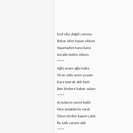
Ecel oku değdi canıma
Bahar idim hazan oldum
Yaşamadım kana kana
Azraile teslim oldum
****
Ağla anam ağla baba
Viran oldu evim yuvam
Kara toprak aldı beni
Ben kimlere haber salam
****
Arzularım yarım kaldı
Nice emeklerim vardı
Ölüm birden kapım çaldı
Bu tatlı canımı aldı
****