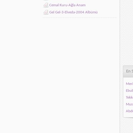
Cemal Kuru-Ağla Anam
Gel Gel-3-Elveda-2004 Albümü
En 
Meri
Ebub
Tekk
Must
Abdu