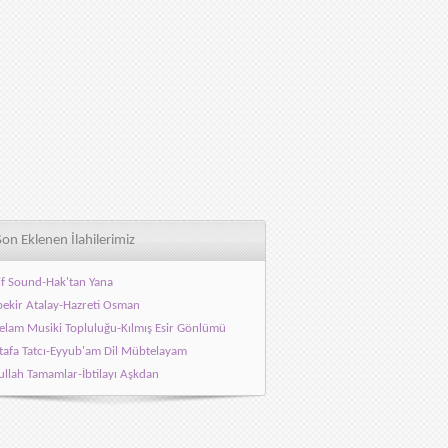
Son Eklenen İlahilerimiz
f Sound-Hak'tan Yana
ekir Atalay-Hazreti Osman
elam Musiki Topluluğu-Kılmış Esir Gönlümü
afa Tatcı-Eyyub'am Dil Mübtelayam
llah Tamamlar-İbtilayı Aşkdan