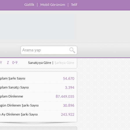
Gizlilik
Mobil Görünüm
Telif
Y
Z
0-9
Sanatçıya Göre
|
Şarkıya Göre
Y
Z
0-9
plam Şarkı Sayısı
54.670
plam Sanatçı Sayısı
3.394
oplam Dinlenme
87.449.035
gün Dinlenen Şarkı Sayısı
30.896
 Ay Dinlenen Şarkı Sayısı
243.922