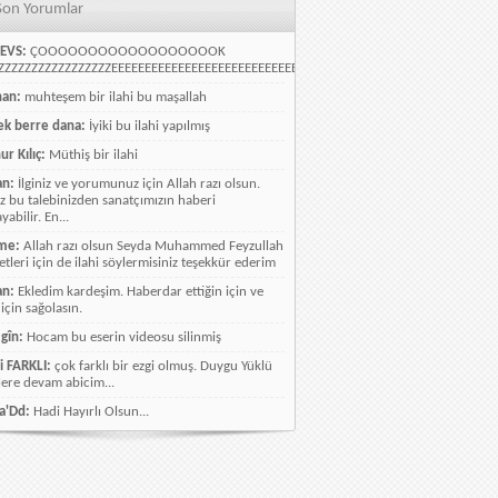
Son Yorumlar
EVS:
ÇOOOOOOOOOOOOOOOOOOK
ZZZZZZZZZZZZZZZZEEEEEEEEEEEEEEEEEEEEEEEEEEEEELLLLLLLLLLLLLLLLLLLLLLLL
han:
muhteşem bir ilahi bu maşallah
k berre dana:
İyiki bu ilahi yapılmış
ur Kılıç:
Müthiş bir ilahi
an:
İlginiz ve yorumunuz için Allah razı olsun.
ız bu talebinizden sanatçımızın haberi
abilir. En...
me:
Allah razı olsun Seyda Muhammed Feyzullah
etleri için de ilahi söylermisiniz teşekkür ederim
an:
Ekledim kardeşim. Haberdar ettiğin için ve
 için sağolasın.
gîn:
Hocam bu eserin videosu silinmiş
i FARKLI:
çok farklı bir ezgi olmuş. Duygu Yüklü
lere devam abicim...
a'Dd:
Hadi Hayırlı Olsun...