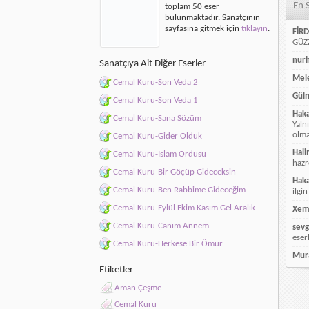
En 
toplam 50 eser
bulunmaktadır. Sanatçının
sayfasına gitmek için
tıklayın
.
FİRD
GÜZZ
nur
Sanatçıya Ait Diğer Eserler
Mele
Cemal Kuru-Son Veda 2
Güln
Cemal Kuru-Son Veda 1
Hak
Cemal Kuru-Sana Sözüm
Yaln
olmay
Cemal Kuru-Gider Olduk
Hali
Cemal Kuru-İslam Ordusu
hazr
Cemal Kuru-Bir Göçüp Gideceksin
Hak
Cemal Kuru-Ben Rabbime Gideceğim
ilgin
Cemal Kuru-Eylül Ekim Kasım Gel Aralık
Xem
Cemal Kuru-Canım Annem
sevg
eser
Cemal Kuru-Herkese Bir Ömür
Mur
Etiketler
Aman Çeşme
Cemal Kuru