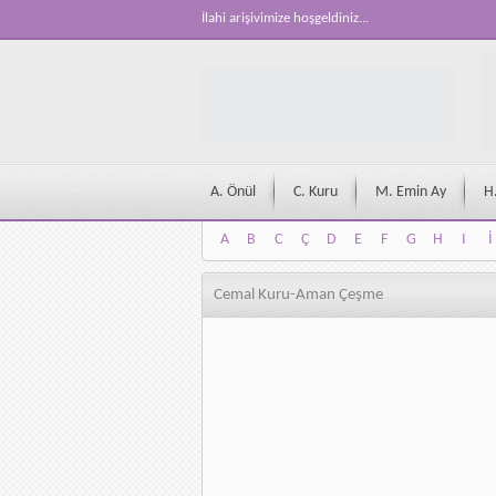
İlahi arişivimize hoşgeldiniz...
A. Önül
C. Kuru
M. Emin Ay
H
A
B
C
Ç
D
E
F
G
H
I
İ
A
B
C
Ç
D
E
F
G
H
I
İ
Cemal Kuru-Aman Çeşme