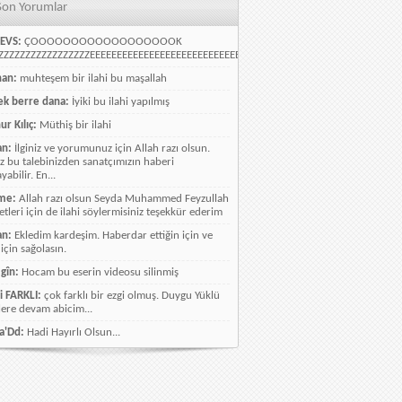
Son Yorumlar
EVS:
ÇOOOOOOOOOOOOOOOOOOK
ZZZZZZZZZZZZZZZZEEEEEEEEEEEEEEEEEEEEEEEEEEEEELLLLLLLLLLLLLLLLLLLLLLLL
han:
muhteşem bir ilahi bu maşallah
k berre dana:
İyiki bu ilahi yapılmış
ur Kılıç:
Müthiş bir ilahi
an:
İlginiz ve yorumunuz için Allah razı olsun.
ız bu talebinizden sanatçımızın haberi
abilir. En...
me:
Allah razı olsun Seyda Muhammed Feyzullah
etleri için de ilahi söylermisiniz teşekkür ederim
an:
Ekledim kardeşim. Haberdar ettiğin için ve
 için sağolasın.
gîn:
Hocam bu eserin videosu silinmiş
i FARKLI:
çok farklı bir ezgi olmuş. Duygu Yüklü
lere devam abicim...
a'Dd:
Hadi Hayırlı Olsun...