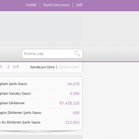
Gizlilik
Mobil Görünüm
Telif
Y
Z
0-9
Sanatçıya Göre
|
Şarkıya Göre
Y
Z
0-9
plam Şarkı Sayısı
54.670
plam Sanatçı Sayısı
3.394
oplam Dinlenme
87.418.120
gün Dinlenen Şarkı Sayısı
630
 Ay Dinlenen Şarkı Sayısı
213.652