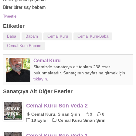
Birer birer say babam
Tweetle
Etiketler
Baba
Babam
Cemal Kuru
Cemal Kuru-Baba
Cemal Kuru-Babam
Cemal Kuru
Sitemizde sanatçıya ait toplam 238 eser
bulunmaktadır. Sanatçının sayfasına gitmek için
tıklayın
.
Sanatçıya Ait Diğer Eserler
Cemal Kuru-Son Veda 2
Cemal Kuru, Sinan Şirin
9
0
19 Eylül
Cemal Kuru Sinan Şirin
Cemal Kuru-Son Veda 1