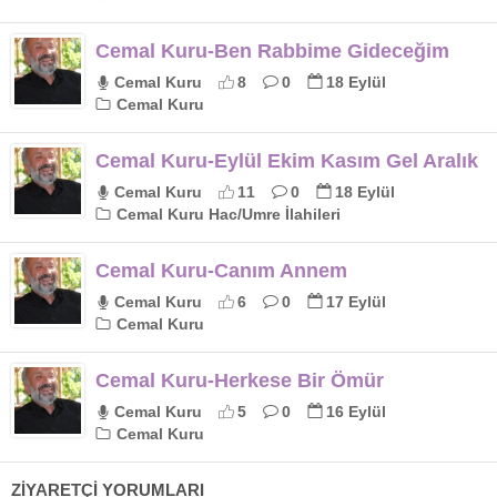
Cemal Kuru-Ben Rabbime Gideceğim
Cemal Kuru
8
0
18 Eylül
Cemal Kuru
Cemal Kuru-Eylül Ekim Kasım Gel Aralık
Cemal Kuru
11
0
18 Eylül
Cemal Kuru Hac/Umre İlahileri
Cemal Kuru-Canım Annem
Cemal Kuru
6
0
17 Eylül
Cemal Kuru
Cemal Kuru-Herkese Bir Ömür
Cemal Kuru
5
0
16 Eylül
Cemal Kuru
ZİYARETÇİ YORUMLARI