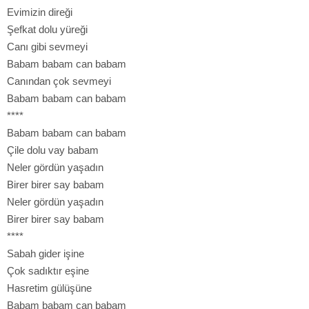
Evimizin direği
Şefkat dolu yüreği
Canı gibi sevmeyi
Babam babam can babam
Canından çok sevmeyi
Babam babam can babam
****
Babam babam can babam
Çile dolu vay babam
Neler gördün yaşadın
Birer birer say babam
Neler gördün yaşadın
Birer birer say babam
****
Sabah gider işine
Çok sadıktır eşine
Hasretim gülüşüne
Babam babam can babam