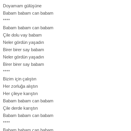
Doyamam gülüşüne
Babam babam can babam
****
Babam babam can babam
Çile dolu vay babam
Neler gördün yaşadın
Birer birer say babam
Neler gördün yaşadın
Birer birer say babam
****
Bizim için çalıştın
Her zorluğa alıştın
Her çileye karıştın
Babam babam can babam
Çile derde karıştın
Babam babam can babam
****
Babam babam can babam