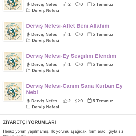
Derviş Nefesi
2
0
5 Temmuz
Derviş Nefesi
Derviş Nefesi-Affet Beni Allahım
Derviş Nefesi
1
0
5 Temmuz
Derviş Nefesi
Derviş Nefesi-Ey Sevgilim Efendim
Derviş Nefesi
1
0
5 Temmuz
Derviş Nefesi
Derviş Nefesi-Canım Sana Kurban Ey
Nebi
Derviş Nefesi
2
0
5 Temmuz
Derviş Nefesi
ZİYARETÇİ YORUMLARI
Henüz yorum yapılmamış. İlk yorumu aşağıdaki form aracılığıyla siz
yapabilirsiniz.