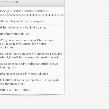
Son Yorumlar
EVS:
ÇOOOOOOOOOOOOOOOOOOK
ZZZZZZZZZZZZZZZZEEEEEEEEEEEEEEEEEEEEEEEEEEEEELLLLLLLLLLLLLLLLLLLLLLLL
han:
muhteşem bir ilahi bu maşallah
k berre dana:
İyiki bu ilahi yapılmış
ur Kılıç:
Müthiş bir ilahi
an:
İlginiz ve yorumunuz için Allah razı olsun.
ız bu talebinizden sanatçımızın haberi
abilir. En...
me:
Allah razı olsun Seyda Muhammed Feyzullah
etleri için de ilahi söylermisiniz teşekkür ederim
an:
Ekledim kardeşim. Haberdar ettiğin için ve
 için sağolasın.
gîn:
Hocam bu eserin videosu silinmiş
i FARKLI:
çok farklı bir ezgi olmuş. Duygu Yüklü
lere devam abicim...
a'Dd:
Hadi Hayırlı Olsun...