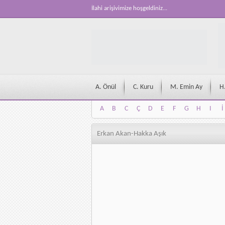
İlahi arişivimize hoşgeldiniz...
A. Önül
C. Kuru
M. Emin Ay
H
A
B
C
Ç
D
E
F
G
H
I
İ
A
B
C
Ç
D
E
F
G
H
I
İ
Erkan Akan-Hakka Aşık