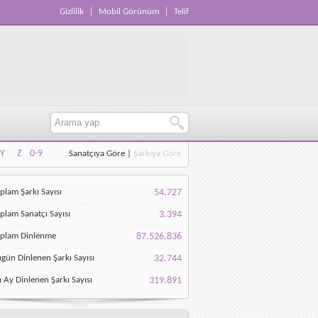
Gizlilik
Mobil Görünüm
Telif
Y
Z
0-9
Sanatçıya Göre
|
Şarkıya Göre
Y
Z
0-9
plam Şarkı Sayısı
54.727
plam Sanatçı Sayısı
3.394
oplam Dinlenme
87.526.836
gün Dinlenen Şarkı Sayısı
32.744
 Ay Dinlenen Şarkı Sayısı
319.891