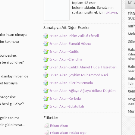
En 
toplam 12 eser
bulunmaktadır. Sanatçının
sayfasına gitmek için
tıklayın
.
FİRD
GÜZZ
nur
Sanatçıya Ait Diğer Eserler
Mele
ılıp insan olmaya
Erkan Akan-Pirim Zülküf Efendi
ilim kokmaya
Güln
Erkan Akan-Esmaül Hüsna
Hak
Erkan Akan-Kudüs
Yaln
 bahçesine.
olmay
Erkan Akan-Efendim
 beni gül diye?
Hali
Erkan Akan-Ladikli Ahmet Hüdai Hazretleri
hazr
Erkan Akan-Şeyhim Muhammed Raci
a damlayım ben de
Hak
Erkan Akan-Ellerim Semada
t testisiyle
ilgin
Erkan Akan-Ağlaya Ağlaya Yollara Düştüm
Xem
 bahçesine.
Erkan Akan-Kerbela
sevg
eser
 beni gül diye?
Erkan Akan-Salatullah
Mur
Etiketler
gelir canıma
 bir gül olmaya…
Erkan Akan
Erkan Akan-Hakka Aşık